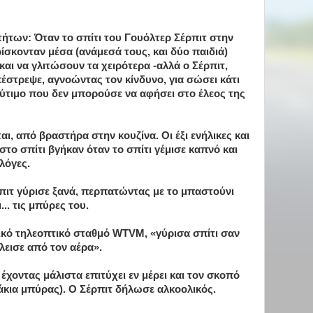
τήτων: Όταν το σπίτι του Γουόλτερ Σέρπιτ στην
ρίσκονταν μέσα (ανάμεσά τους, και δύο παιδιά)
αι να γλιτώσουν τα χειρότερα -αλλά ο Σέρπιτ,
έστρεψε, αγνοώντας τον κίνδυνο, για σώσει κάτι
τιμο που δεν μπορούσε να αφήσει στο έλεος της
ι, από βραστήρα στην κουζίνα. Οι έξι ενήλικες και
στο σπίτι βγήκαν όταν το σπίτι γέμισε καπνό και
λόγες.
ρπιτ γύρισε ξανά, περπατώντας με το μπαστούνι
... τις μπύρες του.
κό τηλεοπτικό σταθμό WTVM, «γύρισα σπίτι σαν
λεισε από τον αέρα».
έχοντας μάλιστα επιτύχει εν μέρει και τον σκοπό
άκια μπύρας). Ο Σέρπιτ δήλωσε αλκοολικός.