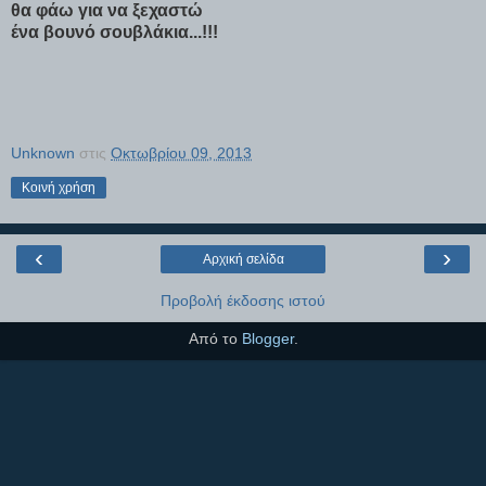
θα φάω για να ξεχαστώ
ένα βουνό σουβλάκια...!!!
Unknown
στις
Οκτωβρίου 09, 2013
Κοινή χρήση
‹
›
Αρχική σελίδα
Προβολή έκδοσης ιστού
Από το
Blogger
.