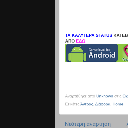
ΤΑ ΚΑΛΥΤΕΡΑ STATUS
ΚΑΤΕΒ
ΑΠΟ
ΕΔΩ
Αναρτήθηκε από
Unknown
στις
Οκ
Ετικέτες
Άντρας
,
Διάφορα
,
Home
Νεότερη ανάρτηση