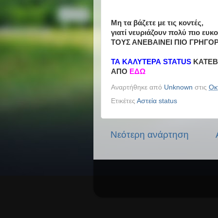
Μη τα βάζετε με τις κοντές,
γιατί νευριάζουν πολύ πιο ευκολ
ΤΟΥΣ ΑΝΕΒΑΙΝΕΙ ΠΙΟ ΓΡΗΓΟΡΑ
ΤΑ ΚΑΛΥΤΕΡΑ STATUS
ΚΑΤΕΒ
ΑΠΟ
ΕΔΩ
Αναρτήθηκε από
Unknown
στις
Οκ
Ετικέτες
Αστεία status
Νεότερη ανάρτηση