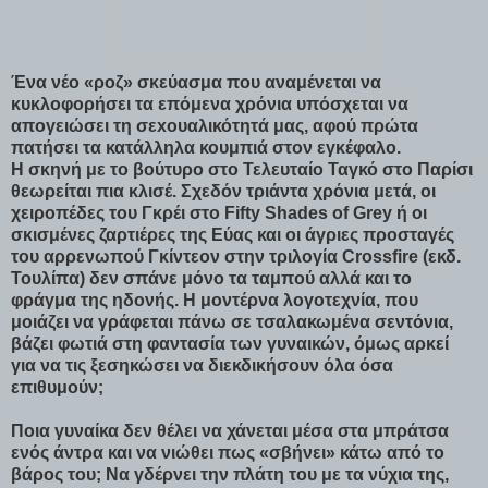
Ένα νέο «ροζ» σκεύασμα που αναμένεται να
κυκλοφορήσει τα επόμενα χρόνια υπόσχεται να
απογειώσει τη σεxουαλικότητά μας, αφού πρώτα
πατήσει τα κατάλληλα κουμπιά στον εγκέφαλο.
Η σκηνή με το βούτυρο στο Τελευταίο Ταγκό στο Παρίσι
θεωρείται πια κλισέ. Σχεδόν τριάντα χρόνια μετά, οι
χειροπέδες του Γκρέι στο Fifty Shades of Grey ή οι
σκισμένες ζαρτιέρες της Εύας και οι άγριες προσταγές
του αρρενωπού Γκίντεον στην τριλογία Crossfire (εκδ.
Τουλίπα) δεν σπάνε μόνο τα ταμπού αλλά και το
φράγμα της ηδονής. Η μοντέρνα λογοτεχνία, που
μοιάζει να γράφεται πάνω σε τσαλακωμένα σεντόνια,
βάζει φωτιά στη φαντασία των γυναικών, όμως αρκεί
για να τις ξεσηκώσει να διεκδικήσουν όλα όσα
επιθυμούν;
Ποια γυναίκα δεν θέλει να χάνεται μέσα στα μπράτσα
ενός άντρα και να νιώθει πως «σβήνει» κάτω από το
βάρος του; Να γδέρνει την πλάτη του με τα νύχια της,