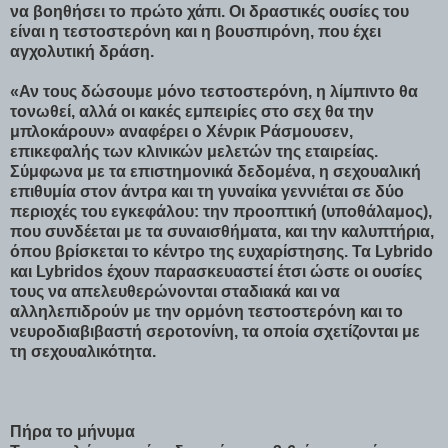
να βοηθήσει το πρώτο χάπι. Οι δραστικές ουσίες του
είναι η τεστοστερόνη και η βουσπιρόνη, που έχει
αγχολυτική δράση.
«Αν τους δώσουμε μόνο τεστοστερόνη, η λίμπιντο θα
τονωθεί, αλλά οι κακές εμπειρίες στο σεχ θα την
μπλοκάρουν» αναφέρει ο Χένρικ Ράσμουσεν,
επικεφαλής των κλινικών μελετών της εταιρείας.
Σύμφωνα με τα επιστημονικά δεδομένα, η σεχουαλική
επιθυμία στον άντρα και τη γυναίκα γεννιέται σε δύο
περιοχές του εγκεφάλου: την προοπτική (υποθάλαμος),
που συνδέεται με τα συναισθήματα, και την καλυπτήρια,
όπου βρίσκεται το κέντρο της ευχαρίστησης. Τα Lybrido
και Lybridos έχουν παρασκευαστεί έτσι ώστε οι ουσίες
τους να απελευθερώνονται σταδιακά και να
αλληλεπιδρούν με την ορμόνη τεστοστερόνη και το
νευροδιαβιβαστή σεροτονίνη, τα οποία σχετίζονται με
τη σεχουαλικότητα.
Πήρα το μήνυμα