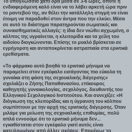
Το υπογλώσσιο χάπι δρα μέσα σε 3-6 ώρες, οπότε η
ενδιαφερόμενη καλό είναι να το λάβει αρκετή ώρα πριν
το ραντεβού της, αν θέλει την κατάλληλη στιγμή να είναι
έτοιμη να παραδοθεί στον άντρα που την ελκύει. Μέσα
σε αυτό το διάστημα παρατηρούνται σωματικές και
συναισθηματικές αλλαγές: η ίδια δεν νιώθει αγχωμένη, ο
κόλπος της υγραίνεται, η κλειτορiδα και τα χείλη του
αιδοίου διογκώνονται. Επίσης το μυαλό βρίσκεται σε
εγρήγορση και ανταποκρίνεται αστραπιαία στα ερwτικά
ερεθίσματα.
«Το φάρμακο αυτό βοηθά το ερwτικό μήνυμα να
παραμείνει στον εγκέφαλο εισάγοντας πιο εύκολα τη
γυναίκα στη φάση της σεχουαλικής διέγερσης»
σχολιάζει ο Ζήσης Παπαθανασίου, επίκουρος
καθηγητής γυναικολογίας, σεχολόγος, διευθυντής του
Ελληνικού Σεχολογικού Ινστιτούτου. Και συνεχίζει: «Η
διόγκωση της κλειτορίδας και η ύγρανση του κόλπου
συμπίπτουν με την αρχή της ερwτικής διέγερσης. Όταν
μιλάμε για μείωση της σεχουαλικής επιθυμίας, πολύ
απλά εννοούμε ότι το ερwτικό μήνυμα δεν...
εγκαθίσταται στον εγκέφαλο γιατί αυτός είναι
κατειλημμένος από άλλες σκέψεις. Επομένως το