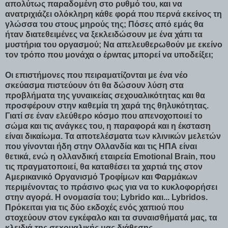
απολύτως παραδομένη στο ρυθμό του, και να
ανατριχιάζει ολόκληρη κάθε φορά που περνά εκείνος τη
γλώσσα του στους μηρούς της; Πόσες από εμάς θα
ήταν διατεθειμένες να ξεκλειδώσουν με ένα χάπι τα
μυστήρια του οργασμού; Να απελευθερωθούν με εκείνο
τον τρόπο που μονάχα ο έρwτας μπορεί να υποδείξει;
Οι επιστήμονες που πειραματίζονται με ένα νέο
σκεύασμα πιστεύουν ότι θα δώσουν λύση στα
προβλήματα της γυναικείας σεχουαλικότητας και θα
προσφέρουν στην καθεμία τη χαρά της θηλυκότητας.
Γιατί σε έναν ελεύθερο κόσμο που απενοχοποιεί το
σώμα και τις ανάγκες του, η παραφορά και η έκσταση
είναι δικαίωμα. Τα αποτελέσματα των κλινικών μελετών
που γίνονται ήδη στην Ολλανδία και τις ΗΠΑ είναι
θετικά, ενώ η ολλανδική εταιρεία Emotional Brain, που
τις πραγματοποιεί, θα καταθέσει τα χαρτιά της στον
Αμερικανικό Οργανισμό Τροφίμων και Φαρμάκων
περιμένοντας το πράσινο φως για να το κυκλοφορήσει
στην αγορά. Η ονομασία του; Lybrido και... Lybridos.
Πρόκειται για τις δύο εκδοχές ενός χαπιού που
στοχεύουν στον εγκέφαλο και τα συναισθήματά μας, τα
κλειδιά της σεxουαλικής μας διάθεσης.