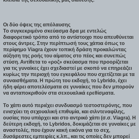
Οι δύο όψεις της απόλαυσης
Το συγκεκριμένο σκεύασμα δρα με εντελώς
διαφορετικό τρόπο από το αντίστοιχο που απευθύνεται
στους άντρες. Στην περίπτωσή τους χάπια όπως το
περίφημο Viagra έχουν τοπική δράση προκαλώντας
αύξηση της ροής του αίματος στο πέος και συνεπώς
στύση. Αντίθετα το «ροζ» σκεύασμα που προορίζεται
για τις γυναίκες έχει σχεδιαστεί με σκοπό να επηρεάζει
κυρίως την περιοχή του εγκεφάλου που σχετίζεται με τα
συναισθήματα. Η πρώτη του εκδοχή, το Lybrido, έχει
ήδη φέρει αποτελέσματα σε γυναίκες που δεν μπορούν
να ανταποκριθούν στα σεxουαλικά ερεθίσματα.
Το χάπι αυτό περιέχει συνδυασμό τεστοστερόνης, που
ενισχύει τη σεχουαλική επιθυμία, και σιλντεναφίλης,
ουσίας που υπάρχει και στο αντρικό χάπι (σ.σ. Viagra). Η
δεύτερη εκδοχή, το Lybridos, δοκιμάζεται σε γυναίκες με
αναστολές, που έχουν κακή εικόνα για το σεχ,
δυσάρεστες εμπειρίες κ.λπ., και τις οποίες δεν μπορεί