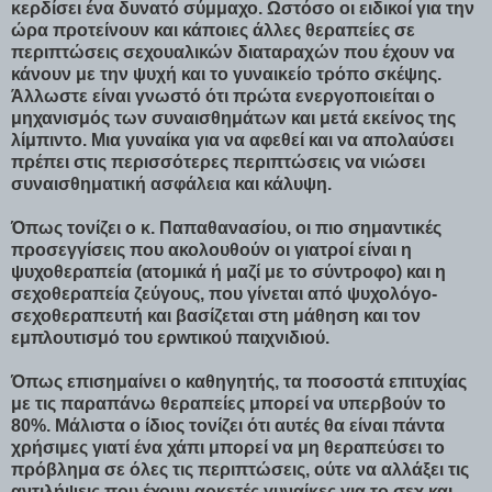
κερδίσει ένα δυνατό σύμμαχο. Ωστόσο οι ειδικοί για την
ώρα προτείνουν και κάποιες άλλες θεραπείες σε
περιπτώσεις σεχουαλικών διαταραχών που έχουν να
κάνουν με την ψυχή και το γυναικείο τρόπο σκέψης.
Άλλωστε είναι γνωστό ότι πρώτα ενεργοποιείται ο
μηχανισμός των συναισθημάτων και μετά εκείνος της
λίμπιντο. Μια γυναίκα για να αφεθεί και να απολαύσει
πρέπει στις περισσότερες περιπτώσεις να νιώσει
συναισθηματική ασφάλεια και κάλυψη.
Όπως τονίζει ο κ. Παπαθανασίου, οι πιο σημαντικές
προσεγγίσεις που ακολουθούν οι γιατροί είναι η
ψυχοθεραπεία (ατομικά ή μαζί με το σύντροφο) και η
σεχοθεραπεία ζεύγους, που γίνεται από ψυχολόγο-
σεχοθεραπευτή και βασίζεται στη μάθηση και τον
εμπλουτισμό του ερwτικού παιχνιδιού.
Όπως επισημαίνει ο καθηγητής, τα ποσοστά επιτυχίας
με τις παραπάνω θεραπείες μπορεί να υπερβούν το
80%. Μάλιστα ο ίδιος τονίζει ότι αυτές θα είναι πάντα
χρήσιμες γιατί ένα χάπι μπορεί να μη θεραπεύσει το
πρόβλημα σε όλες τις περιπτώσεις, ούτε να αλλάξει τις
αντιλήψεις που έχουν αρκετές γυναίκες για το σεχ και