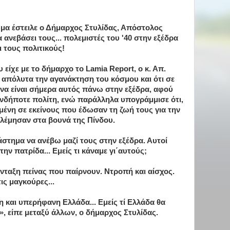
μα έστειλε ο Δήμαρχος Στυλίδας, Απόστολος
α ανεβάσει τους... πολεμιστές του '40 στην εξέδρα
 τους πολιτικούς!
 είχε με το δήμαρχο το Lamia Report, ο κ. Απ.
 απόλυτα την αγανάκτηση του κόσμου και ότι σε
 να είναι σήμερα αυτός πάνω στην εξέδρα, αφού
ιονδήποτε πολίτη, ενώ παράλληλα υπογράμμισε ότι,
μένη σε εκείνους που έδωσαν τη ζωή τους για την
ολέμησαν στα βουνά της Πίνδου.
άστημα να ανέβω μαζί τους στην εξέδρα. Αυτοί
την πατρίδα... Εμείς τι κάναμε γι΄αυτούς;
ύνταξη πείνας που παίρνουν. Ντροπή και αίσχος.
ις μαγκούρες...
 και υπερήφανη Ελλάδα... Εμείς τί Ελλάδα θα
, είπε μεταξύ άλλων, ο δήμαρχος Στυλίδας.