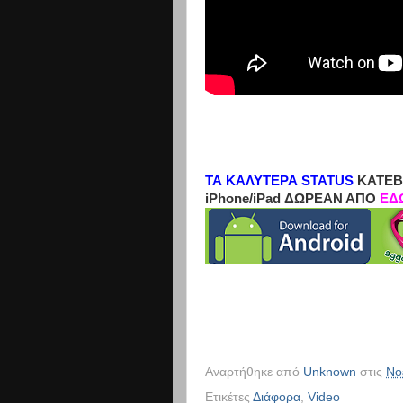
ΤΑ ΚΑΛΥΤΕΡΑ STATUS
ΚΑΤΕΒ
iPhone/iPad ΔΩΡΕΑΝ ΑΠΟ
ΕΔ
Αναρτήθηκε από
Unknown
στις
Νο
Ετικέτες
Διάφορα
,
Video