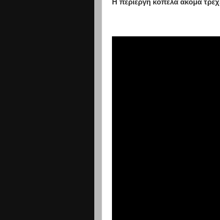
Η περίεργη κοπέλα ακόμα τρέχε