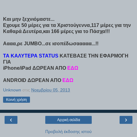
Και μην ξεχνιόμαστε...
Εχουμε 50 μέρες για τα Χριστούγεννα,117 μέρες για την
Καθαρά Δευτέρα,και 166 μέρες για το Πάσχα!!!
Αααα,ρε JUMBO...σε ισοπέδωσααααα...!!
ΤΑ ΚΑΛΥΤΕΡΑ STATUS
ΚΑΤΕΒΑΣΕ ΤΗΝ ΕΦΑΡΜΟΓΗ
ΓΙΑ
iPhone/iPad ΔΩΡΕΑΝ ΑΠΟ
ΕΔΩ
ANDROID ΔΩΡΕΑΝ ΑΠΟ
ΕΔΩ
Unknown
στις
Νοεμβρίου 05, 2013
Κοινή χρήση
‹
›
Αρχική σελίδα
Προβολή έκδοσης ιστού