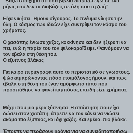
“Βάζω στοίχημα ότι όσα βιβλία διαβάζω εγώ σε ένα
μήνα, εσύ δεν τα διαβάζεις σε όλη σου τη ζωή”
Είχα νικήσει. Ήμουν σίγουρος. Το πνέυμα νίκησε την
ύλη. Ο κόσμος των ιδεών είχε συντρίψει τον κόσμο του
χρήματος.
Ο χασάπης ένιωσε χαζός, κοκκίνησε και δεν ήξερε τι να
πει, ενώ η παρέα του τον ψιλοκοροϊδεψε. Φαινόμουν να
τον έβαλα στη θέση του.
Ο έξυπνος βλάκας
Για καιρό περιέγραφα αυτό το περιστατικό σε γνωστούς,
ψιλοκαμαρώνοντας πόσο ετοιμόλογος ήμουν, και πως
έβαλα στη θέση του έναν αμόρφωτο τύπο που
προσπάθησε να φανεί καμπόσος επειδή είχε χρήματα.
Μέχρι που μια μέρα ξύπνησα. Η απάντηση που είχα
δώσει στον χασάπη, έπρεπε να τον κάνει να νιώσει
ακόμα πιο έξυπνος, και όχι χαζός. Και εμένα, πιο βλάκα.
Έπρεπε να περάσουν χρόνια για να συνειδητοποιήσω