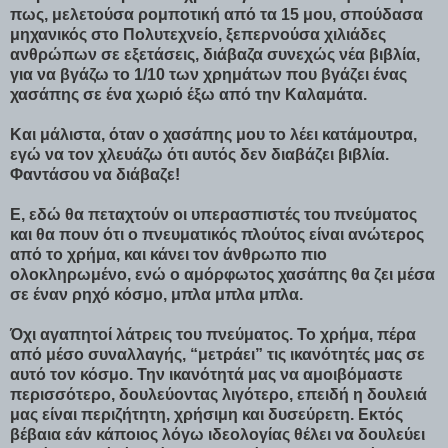
πως, μελετούσα ρομποτική από τα 15 μου, σπούδασα
μηχανικός στο Πολυτεχνείο, ξεπερνούσα χιλιάδες
ανθρώπων σε εξετάσεις, διάβαζα συνεχώς νέα βιβλία,
για να βγάζω το 1/10 των χρημάτων που βγάζει ένας
χασάπης σε ένα χωριό έξω από την Καλαμάτα.
Και μάλιστα, όταν ο χασάπης μου το λέει κατάμουτρα,
εγώ να τον χλευάζω ότι αυτός δεν διαβάζει βιβλία.
Φαντάσου να διάβαζε!
Ε, εδώ θα πεταχτούν οι υπερασπιστές του πνεύματος
και θα πουν ότι ο πνευματικός πλούτος είναι ανώτερος
από το χρήμα, και κάνει τον άνθρωπο πιο
ολοκληρωμένο, ενώ ο αμόρφωτος χασάπης θα ζει μέσα
σε έναν ρηχό κόσμο, μπλα μπλα μπλα.
Όχι αγαπητοί λάτρεις του πνεύματος. Το χρήμα, πέρα
από μέσο συναλλαγής, “μετράει” τις ικανότητές μας σε
αυτό τον κόσμο. Την ικανότητά μας να αμοιβόμαστε
περισσότερο, δουλεύοντας λιγότερο, επειδή η δουλειά
μας είναι περιζήτητη, χρήσιμη και δυσεύρετη. Εκτός
βέβαια εάν κάποιος λόγω ιδεολογίας θέλει να δουλεύει