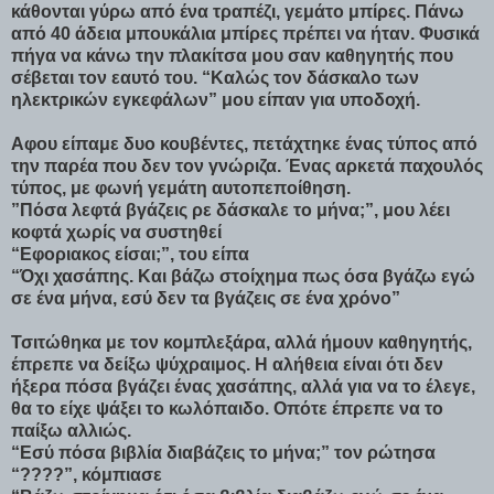
κάθονται γύρω από ένα τραπέζι, γεμάτο μπίρες. Πάνω
από 40 άδεια μπουκάλια μπίρες πρέπει να ήταν. Φυσικά
πήγα να κάνω την πλακίτσα μου σαν καθηγητής που
σέβεται τον εαυτό του. “Καλώς τον δάσκαλο των
ηλεκτρικών εγκεφάλων” μου είπαν για υποδοχή.
Αφου είπαμε δυο κουβέντες, πετάχτηκε ένας τύπος από
την παρέα που δεν τον γνώριζα. Ένας αρκετά παχουλός
τύπος, με φωνή γεμάτη αυτοπεποίθηση.
”Πόσα λεφτά βγάζεις ρε δάσκαλε το μήνα;”, μου λέει
κοφτά χωρίς να συστηθεί
“Εφοριακος είσαι;”, του είπα
“Όχι χασάπης. Και βάζω στοίχημα πως όσα βγάζω εγώ
σε ένα μήνα, εσύ δεν τα βγάζεις σε ένα χρόνο”
Τσιτώθηκα με τον κομπλεξάρα, αλλά ήμουν καθηγητής,
έπρεπε να δείξω ψύχραιμος. Η αλήθεια είναι ότι δεν
ήξερα πόσα βγάζει ένας χασάπης, αλλά για να το έλεγε,
θα το είχε ψάξει το κωλόπαιδο. Οπότε έπρεπε να το
παίξω αλλιώς.
“Εσύ πόσα βιβλία διαβάζεις το μήνα;” τον ρώτησα
“????”, κόμπιασε