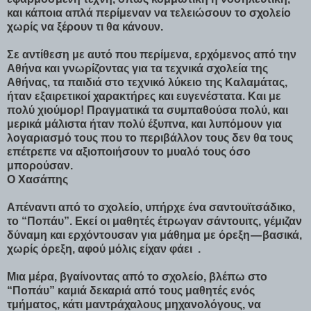
και κάποια απλά περίμεναν να τελειώσουν το σχολείο
χωρίς να ξέρουν τι θα κάνουν.
Σε αντίθεση με αυτό που περίμενα, ερχόμενος από την
Αθήνα και γνωρίζοντας για τα τεχνικά σχολεία της
Αθήνας, τα παιδιά στο τεχνικό λύκειο της Καλαμάτας,
ήταν εξαιρετικοί χαρακτήρες και ευγενέστατα. Και με
πολύ χιούμορ! Πραγματικά τα συμπαθούσα πολύ, και
μερικά μάλιστα ήταν πολύ έξυπνα, και λυπόμουν για
λογαριασμό τους που το περιβάλλον τους δεν θα τους
επέτρεπε να αξιοποιήσουν το μυαλό τους όσο
μπορούσαν.
Ο Χασάπης
Απέναντι από το σχολείο, υπήρχε ένα σαντουϊτσάδικο,
το “Ποπάυ”. Εκεί οι μαθητές έτρωγαν σάντουιτς, γέμιζαν
δύναμη και ερχόντουσαν για μάθημα με όρεξη — βασικά,
χωρίς όρεξη, αφού μόλις είχαν φάει .
Μια μέρα, βγαίνοντας από το σχολείο, βλέπω στο
“Ποπάυ” καμιά δεκαριά από τους μαθητές ενός
τμήματος, κάτι μαντράχαλους μηχανολόγους, να