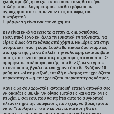
χωρίς αμοιβή, ή αν έχει αποφασίσει πως θα αφήνει
απλήρωτους λογαριασμούς και θα τρέφεται με
αγριόχορτα που φυτρώνουν στις παρυφές του
Λυκαβηττού.
Η μόρφωση είναι ένα φτηνό χόμπυ
Δεν είναι κακό να έχεις τρία πτυχία, δημοσιεύσεις,
ερευνητικό έργο και άλλα πνευματικά επιτεύγματα. Να
ξέρεις όμως ότι το κάνεις από χόμπυ. Να ξέρεις ότι στην
αγορά, εκεί που η κυρα Σούλα θα πιάσει δυο ντομάτες
στα χέρια της για να διελέξει την καλύτερη, ανταμοίβεται
αυτός που είναι περισσότερο χρήσιμος στον κόσμο. Ο
αμόρφωτος ποδοσφαιριστής που δεν ξέρει να γράψει
το όνομά του, βγάζει σε ένα χρόνο όσα δε βγάζουν 10
μαθηματικοί σε μια ζωή, επειδή ο κόσμος τον χρειάζεται
περισσότερο – ή, τον χρειάζεται περισσότερος κόσμος.
Κανείς δε σου χρωστάει ανταμοιβή επειδή αποφάσισες
να διαβάζεις βιβλία, να δίνεις εξετάσεις και να παίρνεις
πτυχία. Είσαι εσύ, που θα πρέπει αυτο το συγκριτικό
πλεονέκτημα της μόρφωσης που έχεις, να βρεις τρόπο
να το “πουλήσεις” στην κοινωνία, και αυτή θα σε
ανταμείψει με χρήμα, άρα χρόνο, άρα καλοπέραση.