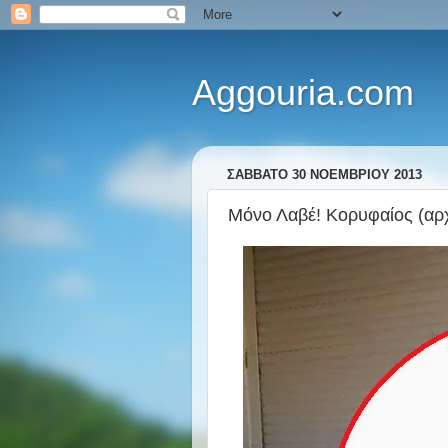
Aggouria.com
ΣΆΒΒΑΤΟ 30 ΝΟΕΜΒΡΊΟΥ 2013
Μόνο Λαβέ! Κορυφαίος (αρχ