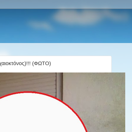
αιοκτόνος)!!! (ΦΩΤΟ)