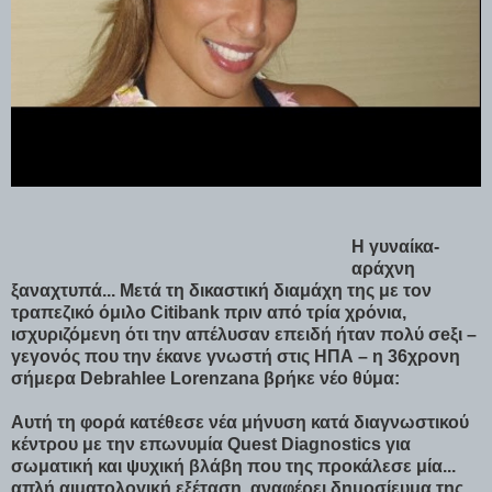
Η γυναίκα-
αράχνη
ξαναχτυπά... Μετά τη δικαστική διαμάχη της με τον
τραπεζικό όμιλο Citibank πριν από τρία χρόνια,
ισχυριζόμενη ότι την απέλυσαν επειδή ήταν πολύ σeξι –
γεγονός που την έκανε γνωστή στις ΗΠΑ – η 36χρονη
σήμερα Debrahlee Lorenzana βρήκε νέο θύμα:
Αυτή τη φορά κατέθεσε νέα μήνυση κατά διαγνωστικού
κέντρου με την επωνυμία Quest Diagnostics για
σωματική και ψυχική βλάβη που της προκάλεσε μία...
απλή αιματολογική εξέταση, αναφέρει δημοσίευμα της