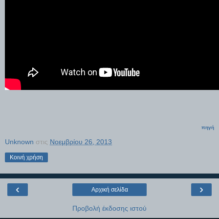
πηγή
Unknown
στις
Νοεμβρίου 26, 2013
Κοινή χρήση
‹
›
Αρχική σελίδα
Προβολή έκδοσης ιστού