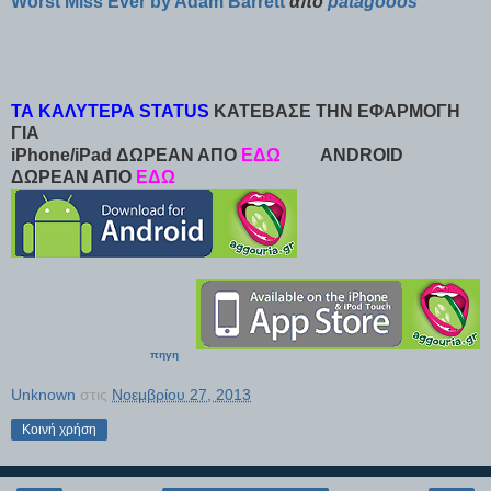
Worst Miss Ever by Adam Barrett
από
patagooos
ΤΑ ΚΑΛΥΤΕΡΑ STATUS
ΚΑΤΕΒΑΣΕ ΤΗΝ ΕΦΑΡΜΟΓΗ
ΓΙΑ
iPhone/iPad ΔΩΡΕΑΝ ΑΠΟ
ΕΔΩ
ANDROID
ΔΩΡΕΑΝ ΑΠΟ
ΕΔΩ
πηγη
Unknown
στις
Νοεμβρίου 27, 2013
Κοινή χρήση