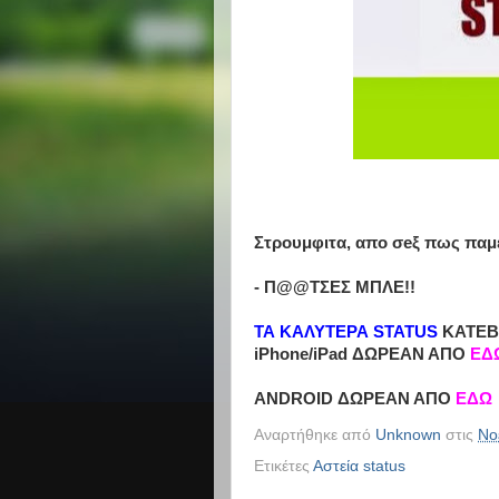
Στρουμφιτα, απο σeξ πως παμ
- Π@@ΤΣΕΣ ΜΠΛΕ!!
ΤΑ ΚΑΛΥΤΕΡΑ STATUS
ΚΑΤΕΒ
iPhone/iPad ΔΩΡΕΑΝ ΑΠΟ
ΕΔ
ANDROID ΔΩΡΕΑΝ ΑΠΟ
ΕΔΩ
Αναρτήθηκε από
Unknown
στις
Νο
Ετικέτες
Αστεία status