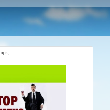
παμε;