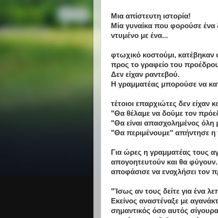
Μια απίστευτη ιστορία!
Μία γυναίκα που φορούσε ένα 
ντυμένο με ένα...
φτωχικό κοστούμι, κατέβηκαν 
προς το γραφείο του προέδρου
Δεν είχαν ραντεβού.
Η γραμματέας μπορούσε να κατα
τέτοιοι επαρχιώτες δεν είχαν κ
"Θα θέλαμε να δούμε τον πρόε
"Θα είναι απασχολημένος όλη 
"Θα περιμένουμε" απήντησε η 
Για ώρες η γραμματέας τους αγ
απογοητευτούν και θα φύγουν.
αποφάσισε να ενοχλήσει τον π
"Ίσως αν τους δείτε για ένα λε
Εκείνος αναστέναξε με αγανάκτη
σημαντικός όσο αυτός σίγουρα