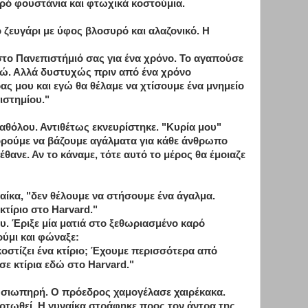
ρό φουστάνια και φτωχικά κοστούμια.
ζευγάρι με ύφος βλοσυρό και αλαζονικό. Η
στο Πανεπιστήμιό σας για ένα χρόνο. Το αγαπούσε
δώ. Αλλά δυστυχώς πριν από ένα χρόνο
ς μου και εγώ θα θέλαμε να χτίσουμε ένα μνημείο
ιστημίου."
αθόλου. Αντιθέτως εκνευρίστηκε. "Κυρία μου"
ορούμε να βάζουμε αγάλματα για κάθε άνθρωπο
θανε. Αν το κάναμε, τότε αυτό το μέρος θα έμοιαζε
αίκα, "δεν θέλουμε να στήσουμε ένα άγαλμα.
τίριο στο Harvard."
υ. Έριξε μία ματιά στο ξεθωριασμένο καρό
ούμι και φώναξε:
κοστίζει ένα κτίριο; Έχουμε περισσότερα από
σε κτίρια εδώ στο Harvard."
νε σιωπηρή. Ο πρόεδρος χαμογέλασε χαιρέκακα.
ρτωθεί. Η γυναίκα στράφηκε προς τον άντρα της