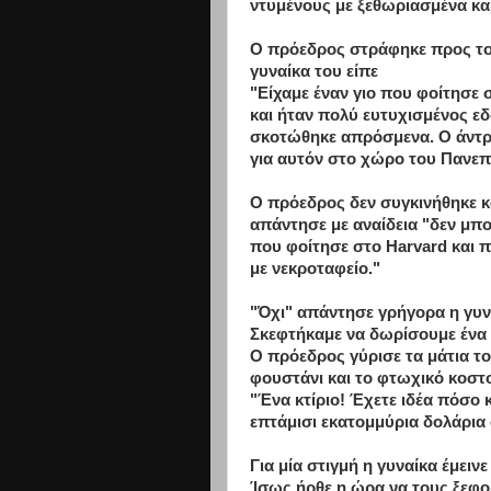
ντυμένους με ξεθωριασμένα κα
Ο πρόεδρος στράφηκε προς το 
γυναίκα του είπε
"Είχαμε έναν γιο που φοίτησε 
και ήταν πολύ ευτυχισμένος ε
σκοτώθηκε απρόσμενα. Ο άντρα
για αυτόν στο χώρο του Πανεπ
Ο πρόεδρος δεν συγκινήθηκε κ
απάντησε με αναίδεια "δεν μπ
που φοίτησε στο Harvard και πέ
με νεκροταφείο."
"Όχι" απάντησε γρήγορα η γυν
Σκεφτήκαμε να δωρίσουμε ένα κ
Ο πρόεδρος γύρισε τα μάτια το
φουστάνι και το φτωχικό κοστ
"Ένα κτίριο! Έχετε ιδέα πόσο 
επτάμισι εκατομμύρια δολάρια 
Για μία στιγμή η γυναίκα έμει
Ίσως ήρθε η ώρα να τους ξεφο