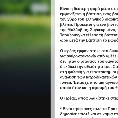
Είναι η δεύτερη φορά μέσα σε 
εμφανίζεται η βάπτιση ενός βρ
τον γύρο του ελληνικού διαδι
βλέπει. Πρόκειται για ένα βίντ
της Μολδαβίας. Συγκεκριμένα, τ
Ταραλουνγκα τέλεσε τη βάπτισ
ώρα μετά την βάπτιση το μωρό
Ο ιερέας εμφανίστηκε στο δικ
για ανθρωποκτονία από αμέλε
δεν ήταν ο υπαίτιος του θανάτ
διεκδικεί την αθωότητα του. Σ
στη φυλακή για τεσσερισήμισι 
ανάλυση των ιατροδικαστικών 
πνιγεί. Έπασχε από μια άγνωσ
οποία ήταν και η αφορμή του θ
Ο ιερέας, αποφυλακίστηκε στι
* Είναι προφανές πως το Πρακ
δημοσίευε ποτέ και σε καμία 