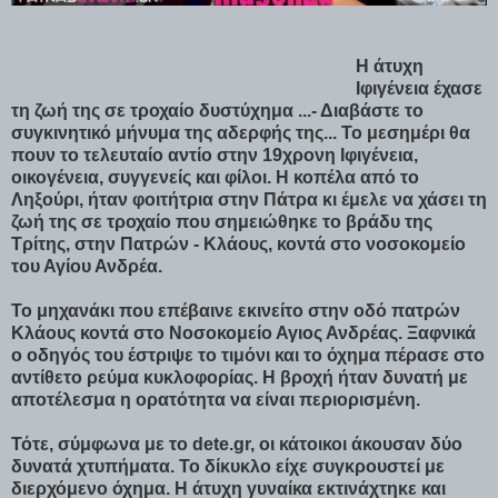
Η άτυχη
Ιφιγένεια έχασε
τη ζωή της σε τροχαίο δυστύχημα ...- Διαβάστε το
συγκινητικό μήνυμα της αδερφής της... Το μεσημέρι θα
πουν το τελευταίο αντίο στην 19χρονη Ιφιγένεια,
οικογένεια, συγγενείς και φίλοι. Η κοπέλα από το
Ληξούρι, ήταν φοιτήτρια στην Πάτρα κι έμελε να χάσει τη
ζωή της σε τροχαίο που σημειώθηκε το βράδυ της
Τρίτης, στην Πατρών - Κλάους, κοντά στο νοσοκομείο
του Αγίου Ανδρέα.
Το μηχανάκι που επέβαινε εκινείτο στην οδό πατρών
Κλάους κοντά στο Νοσοκομείο Αγιος Ανδρέας. Ξαφνικά
ο οδηγός του έστριψε το τιμόνι και το όχημα πέρασε στο
αντίθετο ρεύμα κυκλοφορίας. Η βροχή ήταν δυνατή με
αποτέλεσμα η ορατότητα να είναι περιορισμένη.
Τότε, σύμφωνα με το dete.gr, οι κάτοικοι άκουσαν δύο
δυνατά χτυπήματα. Το δίκυκλο είχε συγκρουστεί με
διερχόμενο όχημα. H άτυχη γυναίκα εκτινάχτηκε και