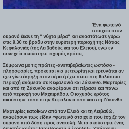
Ένα φωτεινό
στοιχείο στον
ουρανό έκανε τη " νύχτα μέρα" και αναστάτωσε γύρω
στις 9.30 το βράδυ στην ευρύτερη περιοχή της Νότιας
Κεφαλονιάς (της Λειβαθούς και του Ελειού), ενώ εν
συνεχεία ακούστηκε ισχυρός κρότος.
Σύμφωνα με τις πρώτες -ανεπιβεβαίωτες ωστόσο -
πληροφορίες, πρόκειται για μετεωρίτη και ερευνάται αν
έχει γίνει έκρηξη στον αέρα ή έχει πέσει στη θαλάσσια
περιοχή ανάμεσα σε Κεφαλονιά και Ζάκυνθο. Μαρτυρίες
και από τη Ζάκυνθο αναφέρουν ότι πέρασε και πάνω
από περιοχή του Μαχαιράδου. Ο ισχυρός κρότος
ακούστηκε τόσο στην Κεφαλονιά όσο και στη Ζάκυνθο.
Μαρτυρίες κατοίκων από τον Ελειό και τη Λειβαθώ,
αναφέρουν πως είδαν «φωτεινό στοιχείο που έσχιζε τον
ουρανό από δύση προς ανατολή. Μετά ακούστηκε ένας
δυνατός κρότος (σαν βροντή ή έκρηξη)». Υπάρχουν