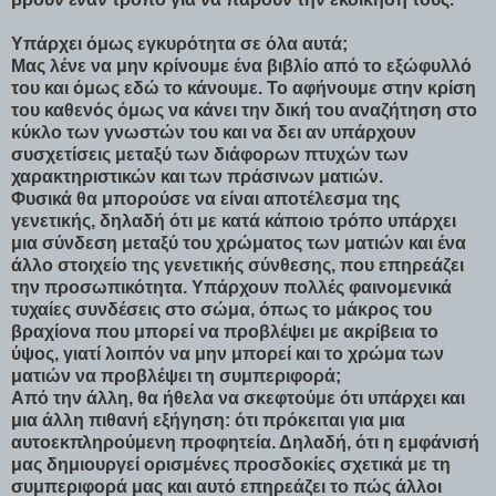
Υπάρχει όμως εγκυρότητα σε όλα αυτά;
Μας λένε να μην κρίνουμε ένα βιβλίο από το εξώφυλλό
του και όμως εδώ το κάνουμε. Το αφήνουμε στην κρίση
του καθενός όμως να κάνει την δική του αναζήτηση στο
κύκλο των γνωστών του και να δει αν υπάρχουν
συσχετίσεις μεταξύ των διάφορων πτυχών των
χαρακτηριστικών και των πράσινων ματιών.
Φυσικά θα μπορούσε να είναι αποτέλεσμα της
γενετικής, δηλαδή ότι με κατά κάποιο τρόπο υπάρχει
μια σύνδεση μεταξύ του χρώματος των ματιών και ένα
άλλο στοιχείο της γενετικής σύνθεσης, που επηρεάζει
την προσωπικότητα. Υπάρχουν πολλές φαινομενικά
τυχαίες συνδέσεις στο σώμα, όπως το μάκρος του
βραχίονα που μπορεί να προβλέψει με ακρίβεια το
ύψος, γιατί λοιπόν να μην μπορεί και το χρώμα των
ματιών να προβλέψει τη συμπεριφορά;
Από την άλλη, θα ήθελα να σκεφτούμε ότι υπάρχει και
μια άλλη πιθανή εξήγηση: ότι πρόκειται για μια
αυτοεκπληρούμενη προφητεία. Δηλαδή, ότι η εμφάνισή
μας δημιουργεί ορισμένες προσδοκίες σχετικά με τη
συμπεριφορά μας και αυτό επηρεάζει το πώς άλλοι