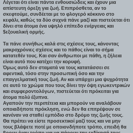
Λέγεται ότι είναι πάντα ενθουσιώδεις και έχουν μια
απίστευτη όρεξη για ζωή. Επιπρόσθετα, αν το
σκεφτούμε, συνδέεται με το φλογερό κόκκινο στο
κεφάλι, καθώς τα δύο συχνά πάνε μαζί και πιστεύεται ότι
δίνει στα άτομα ένα υψηλό επίπεδο ενέργειας και
$εξoυαλική ορμής.
Τα πάνε συνήθως καλά στις σχέσεις τους, κάνοντας
μακροχρόνιες σχέσεις και το πάθος είναι το σήμα
κατατεθέν τους. Και σαν άνθρωποι με πάθη, η ζήλεια
είναι αυτό που κατέχει την κορυφή.
Όμως αυτό δεν σταματά να τους κατατάσσει σε
αφεντικά, τόσο στην προσωπική όσο και την
επαγγελματική τους ζωή. Αν και υπάρχει μια ψυχρότητα
σε αυτό το χρώμα που τους δίνει την όψη εγωκεντρικών
και συμφεροντολόγων, πιστεύεται ότι πρόκειται για
άτομα πολύ έξυπνα.
Αγαπούν την περιπέτεια και μπορούν να αναλάβουν
οποιαδήποτε πρόκληση, ενώ δεν θα επιτρέψουν σε
κανέναν να σταθεί εμπόδιο στο δρόμο της ζωής τους.
Θα πρέπει να είστε προσεκτικοί μαζί τους και να μην
τους βλάψετε ποτέ με οποιονδήποτε τρόπο, επειδή θα
βρουν έναν τρόπο για να πάρουν την εκδίκησή τους.