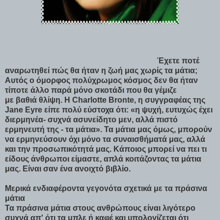
Έχετε ποτέ
αναρωτηθεί πώς θα ήταν η ζωή μας χωρίς τα μάτια;
Αυτός ο όμορφος πολύχρωμος κόσμος δεν θα ήταν
τίποτε άλλο παρά μόνο σκοτάδι που θα γέμιζε
με βαθιά θλίψη. Η Charlotte Bronte, η συγγραφέας της
Jane Eyre είπε πολύ εύστοχα ότι: «η ψυχή, ευτυχώς έχει
διερμηνέα- συχνά ασυνείδητο μεν, αλλά πιστό
ερμηνευτή της - τα μάτια». Τα μάτια μας όμως, μπορούν
να ερμηνεύσουν όχι μόνο τα συναισθήματά μας, αλλά
και την προσωπικότητά μας. Κάποιος μπορεί να πει τι
είδους άνθρωποι είμαστε, απλά κοιτάζοντας τα μάτια
μας. Είναι σαν ένα ανοιχτό βιβλίο.
Μερικά ενδιαφέροντα γεγονότα σχετικά με τα πράσινα
μάτια
Τα πράσινα μάτια στους ανθρώπους είναι λιγότερο
συχνά απ' ότι τα μπλε ή καφέ και υπολογίζεται ότι