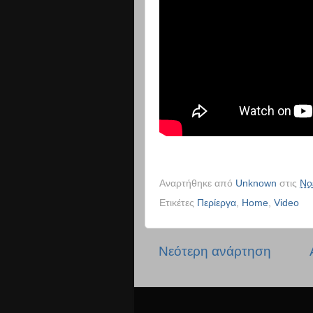
Αναρτήθηκε από
Unknown
στις
Νο
Ετικέτες
Περίεργα
,
Home
,
Video
Νεότερη ανάρτηση