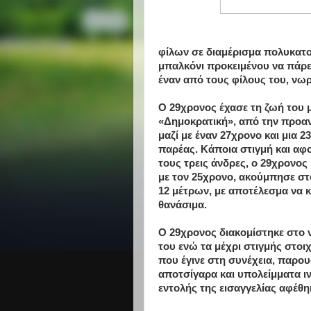
φίλων σε διαμέρισμα πολυκατο
μπαλκόνι προκειμένου να πάρε
έναν από τους φίλους του, νωρ
Ο 29χρονος έχασε τη ζωή του 
«Δημοκρατική», από την προαν
μαζί με έναν 27χρονο και μια 
παρέας. Κάποια στιγμή και αφ
τους τρεις άνδρες, ο 29χρονος
με τον 25χρονο, ακούμπησε στ
12 μέτρων, με αποτέλεσμα να 
θανάσιμα.
Ο 29χρονος διακομίστηκε στο 
του ενώ τα μέχρι στιγμής στοιχ
που έγινε στη συνέχεια, παρου
αποτσίγαρα και υπολείμματα ι
εντολής της εισαγγελίας αφέθη