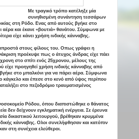
Με τραγικό τρόπο κατέληξε μία
συνηθισμένη συνάντηση τεσσάρων
ικίας στη Ρόδο. Ενας από αυτούς βγήκε στο
ι αέρα και έκανε «βουτιά» θανάτου. Σύμφωνα με
ίτερα είχε κάνει χρήση ινδικής κάνναβης.
μπροστά στους φίλους του. Οπως γράφει η
άκριση προέκυψε πως ο άτυχος άνδρας είχε πάει
23χρονη στο σπίτι ενός 25χρονου, μέλους της
ού είχε προηγηθεί χρήση ινδικής κάνναβης από
 βγήκε στο μπαλκόνι για να πάρει αέρα. Σύμφωνα
ο κάγκελο και έπεσε στο κενό από ύψος περίπου
καταλήξει στο πεζοδρόμιο τραυματισμένος
νοσοκομείο Ρόδου, όπου διαπιστώθηκε ο θάνατος
εία δεν δείχνουν εγκληματική ενέργεια. Σε έρευνα
σία δικαστικού λειτουργού, βρέθηκαν κρυμμένα
νδικής κάνναβης. Ολοι συνελήφθησαν και κατόπιν
καν στη συνέχεια ελεύθεροι.