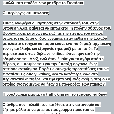
κυκλώματα παιδόφιλων με έδρα το Σαντάσκι.
Οι περίεργες συμπτώσεις
Όπως αναφέρει ο μάρτυρας στην κατάθεσή του, στην
υπόθεση Άλεξ φαίνεται να εμπλέκεται η πρώην σύζυγος του,
Βουλγαρικής καταγωγής, μαζί με την πεθερά του καθώς
όπως ισχυρίζεται οι δύο γυναίκες είχαν έρθει στην Ελλάδα
με πλαστά στοιχεία και αφού έκανε ένα παιδί μαζί της, εκείνη
τον εγκατέλειψε και εξαφανίστηκε μαζί με το παιδί. Το
περιστατικό όπως δηλώνει ο ίδιος, έγινε πριν από την
εξαφάνιση του Άλεξ, ενώ όταν έμαθε για το αγόρι από τη
Βέροια, οι υποψίες του για την ύπαρξη οργανωμένης
σπείρας εντάθηκαν. Παρά τις συνεχείς προσπάθειές του να
εντοπίσει τις δύο γυναίκες, δεν τα κατάφερε, ενώ στο
περιστατικό αναφέρει και την εμπλοκή ενός ακόμη ατόμου ο
οποίος ενδεχομένως να ήταν ο μεταφορέας των παιδιών.
Η βουλγάρικη μαφία, το trafficking και το εμπόριο παιδιών
Ο άνθρωπος - κλειδί που κατέθεσε στην αστυνομία και
ζήτησε μάλιστα να μπει σε πρόγραμμα προστασίας