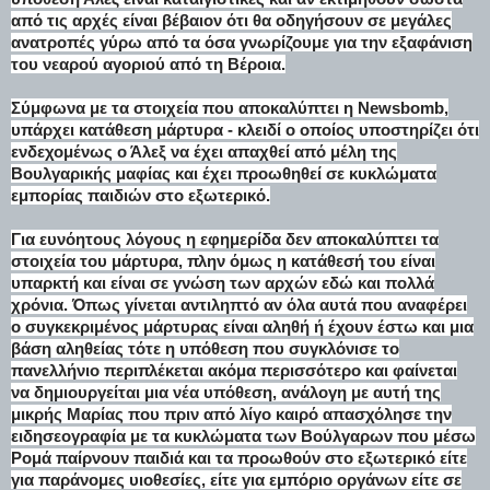
από τις αρχές είναι βέβαιον ότι θα οδηγήσουν σε μεγάλες
ανατροπές γύρω από τα όσα γνωρίζουμε για την εξαφάνιση
του νεαρού αγοριού από τη Βέροια.
Σύμφωνα με τα στοιχεία που αποκαλύπτει η Newsbomb,
υπάρχει κατάθεση μάρτυρα - κλειδί ο οποίος υποστηρίζει ότι
ενδεχομένως ο Άλεξ να έχει απαχθεί από μέλη της
Βουλγαρικής μαφίας και έχει προωθηθεί σε κυκλώματα
εμπορίας παιδιών στο εξωτερικό.
Για ευνόητους λόγους η εφημερίδα δεν αποκαλύπτει τα
στοιχεία του μάρτυρα, πλην όμως η κατάθεσή του είναι
υπαρκτή και είναι σε γνώση των αρχών εδώ και πολλά
χρόνια. Όπως γίνεται αντιληπτό αν όλα αυτά που αναφέρει
ο συγκεκριμένος μάρτυρας είναι αληθή ή έχουν έστω και μια
βάση αληθείας τότε η υπόθεση που συγκλόνισε το
πανελλήνιο περιπλέκεται ακόμα περισσότερο και φαίνεται
να δημιουργείται μια νέα υπόθεση, ανάλογη με αυτή της
μικρής Μαρίας που πριν από λίγο καιρό απασχόλησε την
ειδησεογραφία με τα κυκλώματα των Βούλγαρων που μέσω
Ρομά παίρνουν παιδιά και τα προωθούν στο εξωτερικό είτε
για παράνομες υιοθεσίες, είτε για εμπόριο οργάνων είτε σε