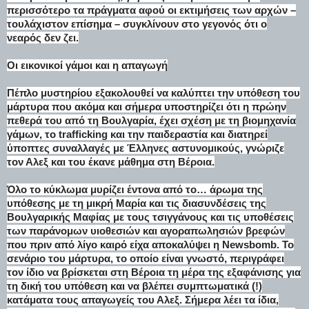
περισσότερο τα πράγματα αφού οι εκτιμήσεις των αρχών –
τουλάχιστον επίσημα – συγκλίνουν στο γεγονός ότι ο
νεαρός δεν ζει.
Οι εικονικοί γάμοι και η απαγωγή
Πέπλο μυστηρίου εξακολουθεί να καλύπτει την υπόθεση του
μάρτυρα που ακόμα και σήμερα υποστηρίζει ότι η πρώην
πεθερά του από τη Βουλγαρία, έχει σχέση με τη βιομηχανία
γάμων, το trafficking και την παιδεραστία και διατηρεί
ύποπτες συναλλαγές με Έλληνες αστυνομικούς, γνώριζε
τον Αλεξ και του έκανε μάθημα στη Βέροια.
Όλο το κύκλωμα μυρίζει έντονα από το… άρωμα της
υπόθεσης με τη μικρή Μαρία και τις διασυνδέσεις της
Βουλγαρικής Μαφίας με τους τσιγγάνους και τις υποθέσεις
των παράνομων υιοθεσιών και αγοραπωλησιών βρεφών
που πριν από λίγο καιρό είχα αποκαλύψει η Newsbomb. Το
σενάριο του μάρτυρα, το οποίο είναι γνωστό, περιγράφει
τον ίδιο να βρίσκεται στη Βέροια τη μέρα της εξαφάνισης για
τη δική του υπόθεση και να βλέπει συμπτωματικά (!)
κατάματα τους απαγωγείς του Αλεξ. Σήμερα λέει τα ίδια,