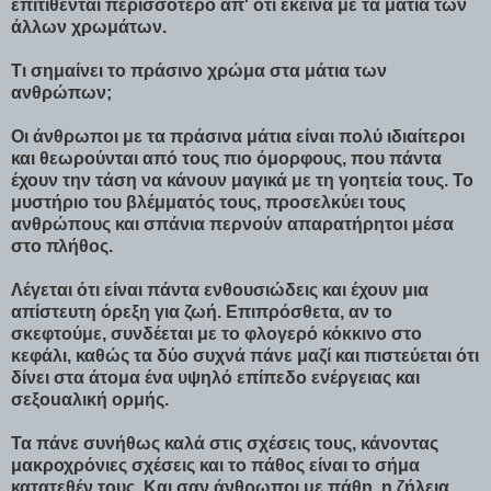
επιτίθενται περισσότερο απ' ότι εκείνα με τα μάτια των
άλλων χρωμάτων.
Τι σημαίνει το πράσινο χρώμα στα μάτια των
ανθρώπων;
Οι άνθρωποι με τα πράσινα μάτια είναι πολύ ιδιαίτεροι
και θεωρούνται από τους πιο όμορφους, που πάντα
έχουν την τάση να κάνουν μαγικά με τη γοητεία τους. Το
μυστήριο του βλέμματός τους, προσελκύει τους
ανθρώπους και σπάνια περνούν απαρατήρητοι μέσα
στο πλήθος.
Λέγεται ότι είναι πάντα ενθουσιώδεις και έχουν μια
απίστευτη όρεξη για ζωή. Επιπρόσθετα, αν το
σκεφτούμε, συνδέεται με το φλογερό κόκκινο στο
κεφάλι, καθώς τα δύο συχνά πάνε μαζί και πιστεύεται ότι
δίνει στα άτομα ένα υψηλό επίπεδο ενέργειας και
σεξοuαλική ορμής.
Τα πάνε συνήθως καλά στις σχέσεις τους, κάνοντας
μακροχρόνιες σχέσεις και το πάθος είναι το σήμα
κατατεθέν τους. Και σαν άνθρωποι με πάθη, η ζήλεια