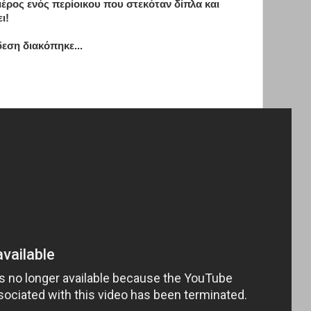
μέρος ενός περίοικου που στεκόταν δίπλα και
ι!
εση διακόπηκε...