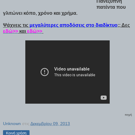
Πανέξυπνη
πατέντα που
γλιτώνει κόπο, χρόνο και χρήμα.
Ψάχνεις τις
μεγαλύτερες αποδόσεις στο διαδίκτυο
;; Δες
εδώ>>
και
εδώ>>
πηγή
Unknown
στις
Δεκεμβρίου 09, 2013
Κοινή χρήση