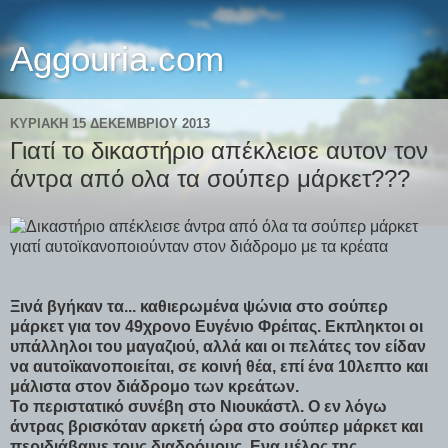
Aggouria.com
ΚΥΡΙΑΚΉ 15 ΔΕΚΕΜΒΡΊΟΥ 2013
Γιατί το δικαστήριο απέκλεισε αυτον τον
άντρα από ολα τα σούπερ μάρκετ???
Ξινά βγήκαν τα... καθιερωμένα ψώνια στο σούπερ
μάρκετ για τον 49χρονο Ευγένιο Φρέιτας. Εκπληκτοι οι
υπάλληλοι του μαγαζιού, αλλά και οι πελάτες τον είδαν
να αuτοϊκαvοποιείται, σε κοινή θέα, επί ένα 10λεπτο και
μάλιστα στον διάδρομο των κρεάτων.
Το περιστατικό συνέβη στο Νιουκάστλ. Ο εν λόγω
άντρας βρισκόταν αρκετή ώρα στο σούπερ μάρκετ και
περιδιάβαινε τους διαδρόμους. Ενα μέλος της