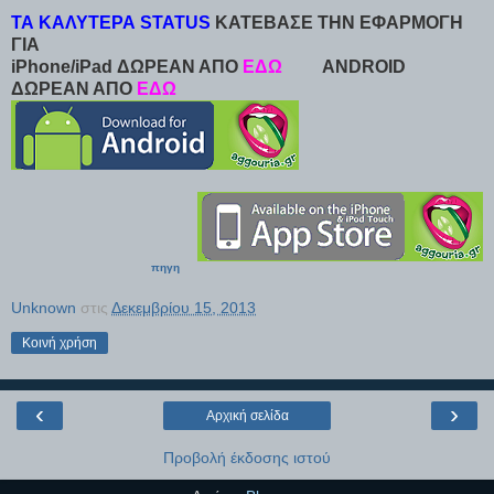
ΤΑ ΚΑΛΥΤΕΡΑ STATUS
ΚΑΤΕΒΑΣΕ ΤΗΝ ΕΦΑΡΜΟΓΗ
ΓΙΑ
iPhone/iPad ΔΩΡΕΑΝ ΑΠΟ
ΕΔΩ
ANDROID
ΔΩΡΕΑΝ ΑΠΟ
ΕΔΩ
πηγη
Unknown
στις
Δεκεμβρίου 15, 2013
Κοινή χρήση
‹
›
Αρχική σελίδα
Προβολή έκδοσης ιστού