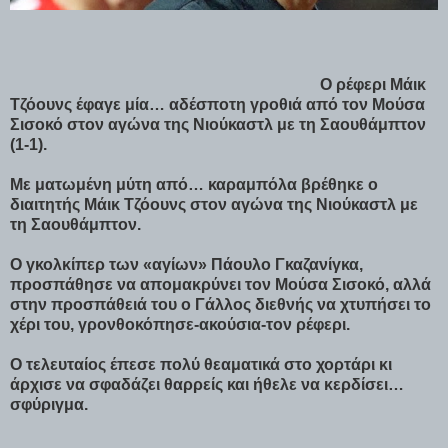
Ο ρέφερι Μάικ
Τζόουνς έφαγε μία… αδέσποτη γροθιά από τον Μούσα
Σισοκό στον αγώνα της Νιούκαστλ με τη Σαουθάμπτον
(1-1).
Με ματωμένη μύτη από… καραμπόλα βρέθηκε ο
διαιτητής Μάικ Τζόουνς στον αγώνα της Νιούκαστλ με
τη Σαουθάμπτον.
Ο γκολκίπερ των «αγίων» Πάουλο Γκαζανίγκα,
προσπάθησε να απομακρύνει τον Μούσα Σισοκό, αλλά
στην προσπάθειά του ο Γάλλος διεθνής να χτυπήσει το
χέρι του, γρονθοκόπησε-ακούσια-τον ρέφερι.
Ο τελευταίος έπεσε πολύ θεαματικά στο χορτάρι κι
άρχισε να σφαδάζει θαρρείς και ήθελε να κερδίσει…
σφύριγμα.