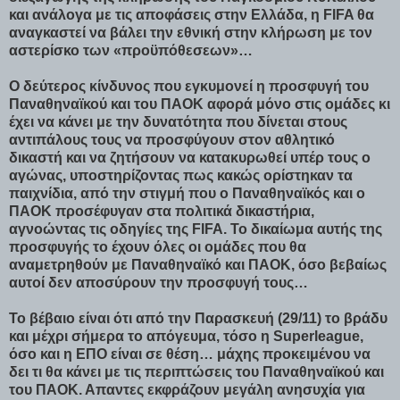
και ανάλογα με τις αποφάσεις στην Ελλάδα, η FIFA θα
αναγκαστεί να βάλει την εθνική στην κλήρωση με τον
αστερίσκο των «προϋπόθεσεων»…
Ο δεύτερος κίνδυνος που εγκυμονεί η προσφυγή του
Παναθηναϊκού και του ΠΑΟΚ αφορά μόνο στις ομάδες κι
έχει να κάνει με την δυνατότητα που δίνεται στους
αντιπάλους τους να προσφύγουν στον αθλητικό
δικαστή και να ζητήσουν να κατακυρωθεί υπέρ τους ο
αγώνας, υποστηρίζοντας πως κακώς ορίστηκαν τα
παιχνίδια, από την στιγμή που ο Παναθηναϊκός και ο
ΠΑΟΚ προσέφυγαν στα πολιτικά δικαστήρια,
αγνοώντας τις οδηγίες της FIFA. Το δικαίωμα αυτής της
προσφυγής το έχουν όλες οι ομάδες που θα
αναμετρηθούν με Παναθηναϊκό και ΠΑΟΚ, όσο βεβαίως
αυτοί δεν αποσύρουν την προσφυγή τους…
Το βέβαιο είναι ότι από την Παρασκευή (29/11) το βράδυ
και μέχρι σήμερα το απόγευμα, τόσο η Superleague,
όσο και η ΕΠΟ είναι σε θέση… μάχης προκειμένου να
δει τι θα κάνει με τις περιπτώσεις του Παναθηναϊκού και
του ΠΑΟΚ. Απαντες εκφράζουν μεγάλη ανησυχία για