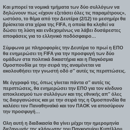
Και μπορεί τα νομικά τμήματα των δύο συλλόγων να
δηλώνουν πως «έχουν εξετάσει όλες τις παραμέτρους»,
ωστόσο, το θέμα από την Δευτέρα (2/12) το μεσημέρι θα
βρίσκεται στα χέρια της FIFA, η οποία θα κληθεί να
δώσει τη λύση και ενδεχομένως να λάβει δυσάρεστες
αποφάσεις για το ελληνικό ποδόσφαιρο…
Σύμφωνα με πληροφορίες την Δευτέρα το πρωί η ΕΠΟ
θα ενημερώσει τη FIFA για την προσφυγή των δύο
ομάδων στα πολιτικά δικαστήρια και η Παγκόσμια
Ομοσπονδία με την σειρά της αναμένεται να
ακολουθήσει την γνωστή οδό σ” αυτές τις περιπτώσεις.
Με έγγραφό της, όπως γίνεται πάντα σ” αυτές τις
περιπτώσεις, θα ενημερώσει την ΕΠΟ για τον κίνδυνο
αποκλεισμού των συλλόγων και της εθνικής απ” όλες
τις διοργανώσεις και με την σειρά της η Ομοσπονδία θα
καλέσει τον Παναθηναϊκό και τον ΠΑΟΚ να αποσύρουν
την προσφυγή…
Ολη αυτή η διαδικασία θα γίνει μέχρι την ημερομηνία
διεξαγωγής της κλήρωσης του Παγκοσμίου Κυπέλλου