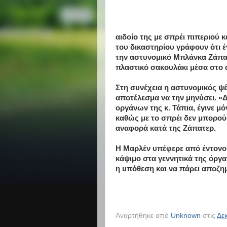
αιδοίο της με σπρέι πιπεριού 
του δικαστηρίου γράφουν ότι 
την αστυνομικό Μπλάνκα Ζάπατ
πλαστικό σακουλάκι μέσα στο α
Στη συνέχεια η αστυνομικός ψέ
αποτέλεσμα να την μηνύσει. «
οργάνων της κ. Τάπια, έγινε μ
καθώς με το σπρέι δεν μπορού
αναφορά κατά της Ζάπατερ.
Η Μαρλέν υπέφερε από έντονο 
κάψιμο στα γεννητικά της όργα
η υπόθεση και να πάρει αποζημ
Αναρτήθηκε από
Unknown
στις
Δε