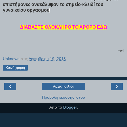
επιστήμονες ανακάλυψαν το σημείο-κλειδί του
γυναικείου οpγασμού
.
ΔΙΑΒΑΣΤΕ ΟΛΟΚΛΗΡΟ ΤΟ ΑΡΘΡΟ ΕΔΩ
πηγή
Unknown
στις
Δεκεμβρίου 19, 2013
Κοινή χρήση
‹
›
Αρχική σελίδα
Προβολή έκδοσης ιστού
Από το
Blogger
.