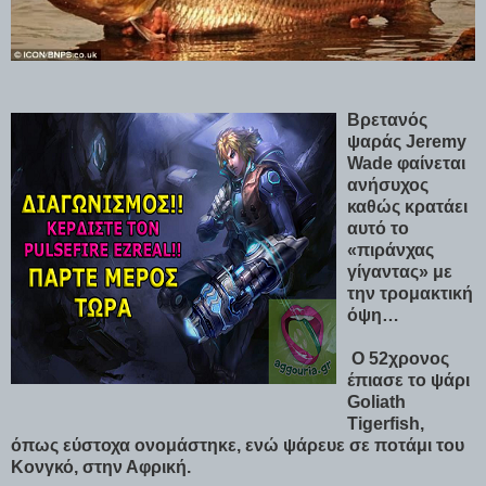
Βρετανός
ψαράς Jeremy
Wade φαίνεται
ανήσυχος
καθώς κρατάει
αυτό το
«πιράνχας
γίγαντας» με
την τρομακτική
όψη…
Ο 52χρονος
έπιασε το ψάρι
Goliath
Tigerfish,
όπως εύστοχα ονομάστηκε, ενώ ψάρευε σε ποτάμι του
Κονγκό, στην Αφρική.