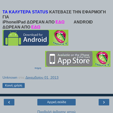
ΤΑ ΚΑΛΥΤΕΡΑ STATUS
ΚΑΤΕΒΑΣΕ ΤΗΝ ΕΦΑΡΜΟΓΗ
ΓΙΑ
iPhone/iPad ΔΩΡΕΑΝ ΑΠΟ
ΕΔΩ
ANDROID
ΔΩΡΕΑΝ ΑΠΟ
ΕΔΩ
πηγη
Unknown
στις
Δεκεμβρίου 01, 2013
Κοινή χρήση
‹
›
Αρχική σελίδα
Προβολή έκδοσης ιστού