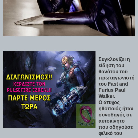
Συγκλονίζει η
είδηση του
θανάτου του
πρωταγωνιστή
του Fast and
Furius Paul
Walker.
Ο άτυχος
ηθοποιός ήταν
συνοδηγός σε
αυτοκίνητο
που οδηγούσε
φιλικό του