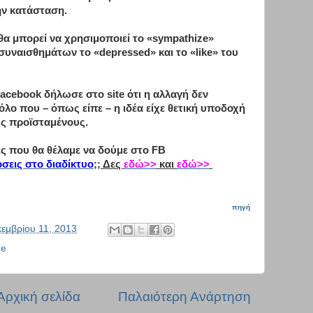
ην κατάσταση.
θα μπορεί να χρησιμοποιεί το «sympathize»
συναισθημάτων το «depressed» και το «like» του
acebook δήλωσε στο site ότι η αλλαγή δεν
όλο που – όπως είπε – η ιδέα είχε θετική υποδοχή
υς προϊσταμένους.
ές που θα θέλαμε να δούμε στο FB
σεις στο διαδίκτυο
;; Δες
εδώ>>
και
εδώ>>
πηγή
κεμβρίου 11, 2013
e
Αρχική σελίδα
Παλαιότερη Ανάρτηση