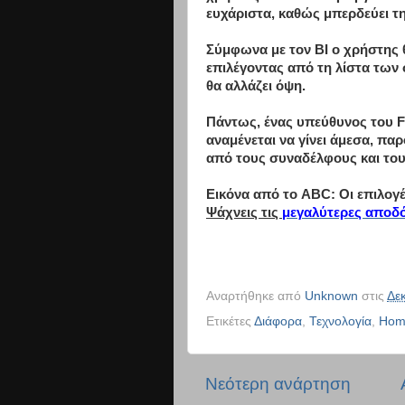
ευχάριστα, καθώς μπερδεύει τ
Σύμφωνα με τον BI ο χρήστης 
επιλέγοντας από τη λίστα των 
θα αλλάζει όψη.
Πάντως, ένας υπεύθυνος του F
αναμένεται να γίνει άμεσα, παρ
από τους συναδέλφους και το
Εικόνα από το ABC: Οι επιλογ
Ψάχνεις τις
μεγαλύτερες αποδό
Αναρτήθηκε από
Unknown
στις
Δε
Ετικέτες
Διάφορα
,
Τεχνολογία
,
Hom
Νεότερη ανάρτηση