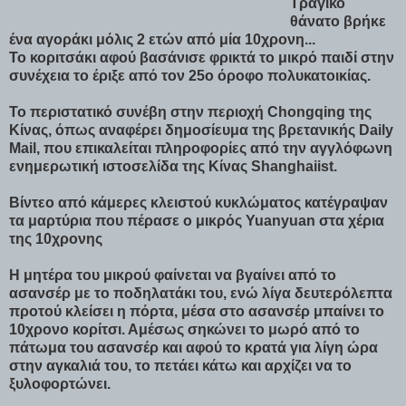
Τραγικό
θάνατο βρήκε
ένα αγοράκι μόλις 2 ετών από μία 10χρονη...
Το κοριτσάκι αφού βασάνισε φρικτά το μικρό παιδί στην
συνέχεια το έριξε από τον 25ο όροφο πολυκατοικίας.
Το περιστατικό συνέβη στην περιοχή Chongqing της
Κίνας, όπως αναφέρει δημοσίευμα της βρετανικής Daily
Mail, που επικαλείται πληροφορίες από την αγγλόφωνη
ενημερωτική ιστοσελίδα της Κίνας Shanghaiist.
Βίντεο από κάμερες κλειστού κυκλώματος κατέγραψαν
τα μαρτύρια που πέρασε ο μικρός Yuanyuan στα χέρια
της 10χρονης
Η μητέρα του μικρού φαίνεται να βγαίνει από το
ασανσέρ με το ποδηλατάκι του, ενώ λίγα δευτερόλεπτα
προτού κλείσει η πόρτα, μέσα στο ασανσέρ μπαίνει το
10χρονο κορίτσι. Αμέσως σηκώνει το μωρό από το
πάτωμα του ασανσέρ και αφού το κρατά για λίγη ώρα
στην αγκαλιά του, το πετάει κάτω και αρχίζει να το
ξυλοφορτώνει.