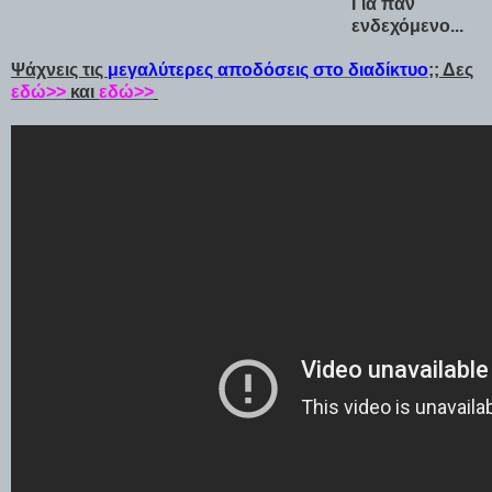
Για παν
ενδεχόμενο...
Ψάχνεις τις
μεγαλύτερες αποδόσεις στο διαδίκτυο
;; Δες
εδώ>>
και
εδώ>>