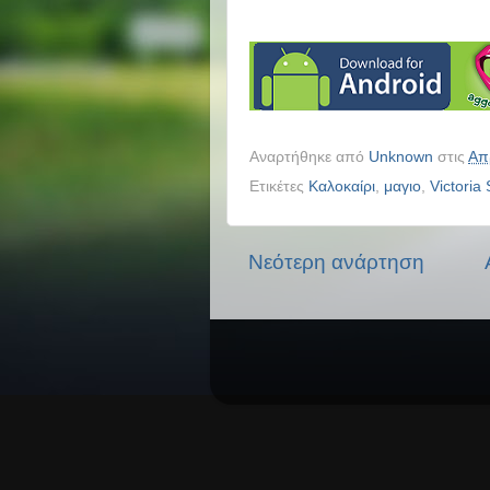
Αναρτήθηκε από
Unknown
στις
Απ
Ετικέτες
Καλοκαίρι
,
μαγιο
,
Victoria
Νεότερη ανάρτηση