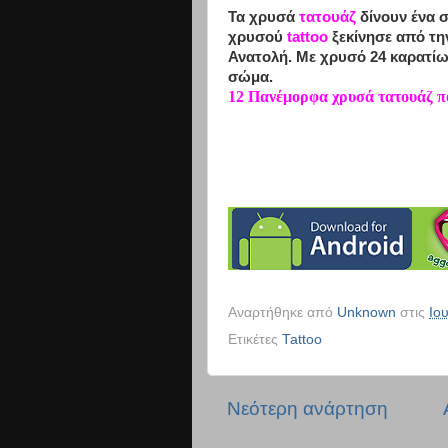
Τα χρυσά
τατουάζ
δίνουν ένα 
χρυσού
tattoo
ξεκίνησε από τη
Ανατολή. Με χρυσό 24 καρατίω
σώμα.
12 Πανέμορφα χρυσά τατουάζ πο
Αναρτήθηκε από
Unknown
στις
Ιο
Ετικέτες
Tattoo
Νεότερη ανάρτηση