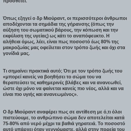
προσθέτει.
Όπως εξηγεί ο δρ Μιούραντ, οι περισσότεροι άνθρωποι
αποδέχονται τα σημάδια της γήρανσης (όπως την
αύξηση του σωματικού βάρους, την κόπωση και την
εκφύλιση της υγείας) ως κάτι το αναπόφευκτο. Η
αλήθεια όμως, λέει, είναι πως ποσοστό έως 80% της
μακροζωίας μας οφείλεται στον τρόπο ζωής και όχι στα
γονίδιά μας.
Τι σημαίνει πρακτικά αυτό; Ότι με τον τρόπο ζωής του
«μπορεί κανείς να βοηθήσει το σώμα του να
θεραπεύσει τις καθημερινές βλάβες και να ανανεωθεί,
ώστε όχι μόνο να φαίνεται κανείς πιο νέος, αλλά και να
είναι πιο υγιής και ανανεωμένος».
Ο δρ Μιούραντ αναφέρει πως σε αντίθεση με ό,τι όλοι
πιστεύουμε, το ανθρώπινο σώμα δεν αποτελείται κατά
75-80% από νερό μέχρι τα βαθιά γηρατειά. Το ποσοστό
αυτό υπάρχει όταν γεννιόμαστε, αλλά στην πορεία του