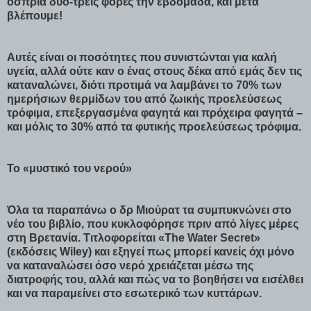
όσπρια δυο-τρεις φορές την εβδομάδα, και μετά
βλέπουμε!
Αυτές είναι οι ποσότητες που συνιστώνται για καλή
υγεία, αλλά ούτε καν ο ένας στους δέκα από εμάς δεν τις
καταναλώνει, διότι προτιμά να λαμβάνει το 70% των
ημερήσιων θερμίδων του από ζωικής προελεύσεως
τρόφιμα, επεξεργασμένα φαγητά και πρόχειρα φαγητά –
και μόλις το 30% από τα φυτικής προελεύσεως τρόφιμα.
Το «μυστικό του νερού»
Όλα τα παραπάνω ο δρ Μιούρατ τα συμπυκνώνει στο
νέο του βιβλίο, που κυκλοφόρησε πριν από λίγες μέρες
στη Βρετανία. Τιτλοφορείται «The Water Secret»
(εκδόσεις Wiley) και εξηγεί πως μπορεί κανείς όχι μόνο
να καταναλώσει όσο νερό χρειάζεται μέσω της
διατροφής του, αλλά και πώς να το βοηθήσει να εισέλθει
και να παραμείνει στο εσωτερικό των κυττάρων.