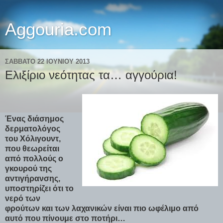
Aggouria.com
ΣΆΒΒΑΤΟ 22 ΙΟΥΝΊΟΥ 2013
Ελιξίριο νεότητας τα… αγγούρια!
Ένας διάσημος
δερματολόγος
του Χόλιγουντ,
που θεωρείται
από πολλούς o
γκουρού της
αντιγήρανσης,
υποστηρίζει ότι το
νερό των
φρούτων και των λαχανικών είναι πιο ωφέλιμο από
αυτό που πίνουμε στο ποτήρι…