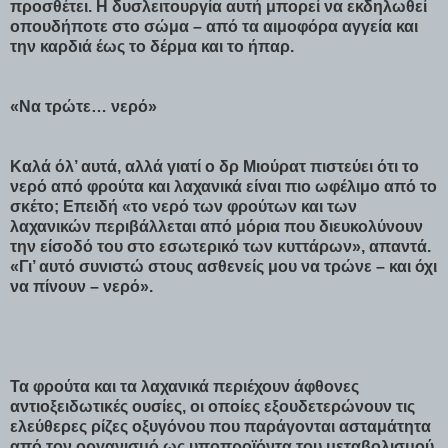
προσθέτει. Η δυσλειτουργία αυτή μπορεί να εκδηλωθεί
οπουδήποτε στο σώμα – από τα αιμοφόρα αγγεία και
την καρδιά έως το δέρμα και το ήπαρ.
«Να τρώτε… νερό»
Καλά όλ’ αυτά, αλλά γιατί ο δρ Μιούρατ πιστεύει ότι το
νερό από φρούτα και λαχανικά είναι πιο ωφέλιμο από το
σκέτο; Επειδή «το νερό των φρούτων και των
λαχανικών περιβάλλεται από μόρια που διευκολύνουν
την είσοδό του στο εσωτερικό των κυττάρων», απαντά.
«Γι’ αυτό συνιστώ στους ασθενείς μου να τρώνε – και όχι
να πίνουν – νερό».
Τα φρούτα και τα λαχανικά περιέχουν άφθονες
αντιοξειδωτικές ουσίες, οι οποίες εξουδετερώνουν τις
ελεύθερες ρίζες οξυγόνου που παράγονται ασταμάτητα
από τον οργανισμό ως υποπροϊόντα του μεταβολισμού