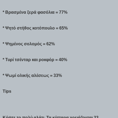
* Βρασμένα ξερά φασόλια = 77%
* Ψητό στήθος κοτόπουλο = 65%
* Ψημένος σολομός = 62%
* Τυρί τσένταρ και ροκφόρ = 40%
* Ψωμί ολικής αλέσεως = 33%
Tips
Κόψτε το πολύ αλάτι. Τα κύτταρα χρειάζονται 23