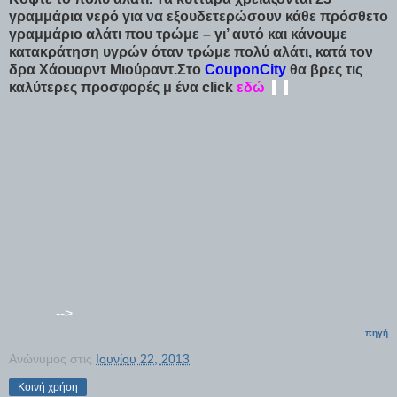
γραμμάρια νερό για να εξουδετερώσουν κάθε πρόσθετο
γραμμάριο αλάτι που τρώμε – γι’ αυτό και κάνουμε
κατακράτηση υγρών όταν τρώμε πολύ αλάτι, κατά τον
δρα Χάουαρντ Μιούραντ.
Στο
CouponCity
θα βρες τις
καλύτερες προσφορές μ ένα click
εδώ
-
-
-->
πηγή
Ανώνυμος
στις
Ιουνίου 22, 2013
Κοινή χρήση