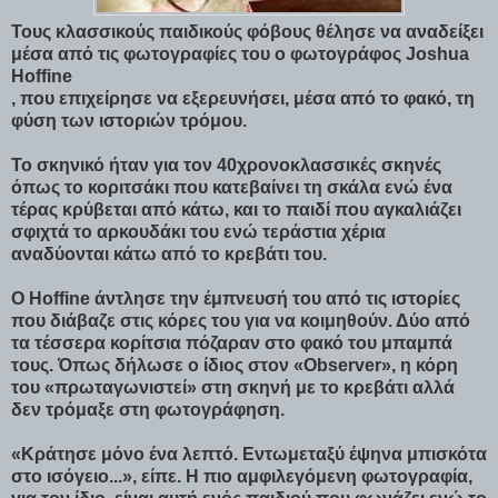
Τους κλασσικούς παιδικούς φόβους θέλησε να αναδείξει
μέσα από τις φωτογραφίες του ο φωτογράφος Joshua
Hoffine
, που επιχείρησε να εξερευνήσει, μέσα από το φακό, τη
φύση των ιστοριών τρόμου.
Το σκηνικό ήταν για τον 40χρονοκλασσικές σκηνές
όπως το κοριτσάκι που κατεβαίνει τη σκάλα ενώ ένα
τέρας κρύβεται από κάτω, και το παιδί που αγκαλιάζει
σφιχτά το αρκουδάκι του ενώ τεράστια χέρια
αναδύονται κάτω από το κρεβάτι του.
Ο Hoffine άντλησε την έμπνευσή του από τις ιστορίες
που διάβαζε στις κόρες του για να κοιμηθούν. Δύο από
τα τέσσερα κορίτσια πόζαραν στο φακό του μπαμπά
τους. Όπως δήλωσε ο ίδιος στον «Observer», η κόρη
του «πρωταγωνιστεί» στη σκηνή με το κρεβάτι αλλά
δεν τρόμαξε στη φωτογράφηση.
«Κράτησε μόνο ένα λεπτό. Εντωμεταξύ έψηνα μπισκότα
στο ισόγειο...», είπε. Η πιο αμφιλεγόμενη φωτογραφία,