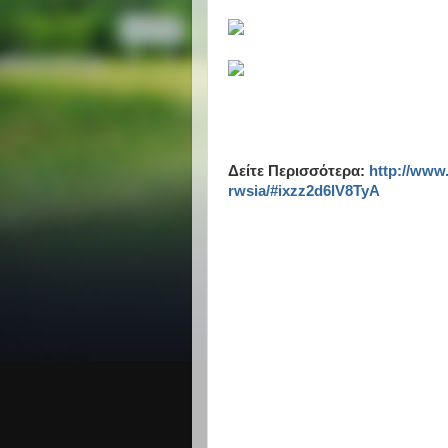
Δείτε Περισσότερα:
http://www
rwsia/#ixzz2d6lV8TyA