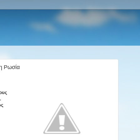
η Ρωσία
ους
…
ως