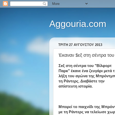
Aggouria.com
ΤΡΊΤΗ 27 ΑΥΓΟΎΣΤΟΥ 2013
Έκαναν $εξ στη σέντρα το
Σeξ στη σέντρα του "Βίλφορτ
Παρκ" έκανε ένα ζευγάρι μετά 
λήξη του αγώνα της Μπρόντμπ
τη Ράντερς. Διαβάστε την
απίστευτη ιστορία.
Μπορεί το παιχνίδι της Μπρόν
με τη Ράντερς να τελείωσε χωρ