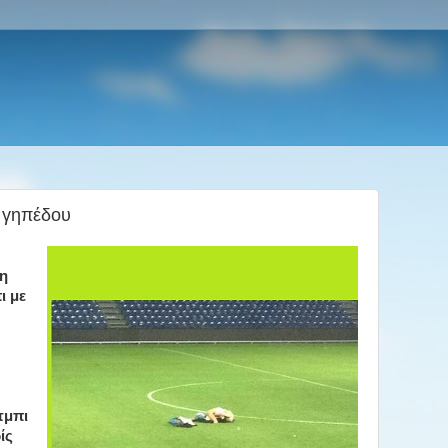
υ γηπέδου
τη
ι με
τμπι
ίς