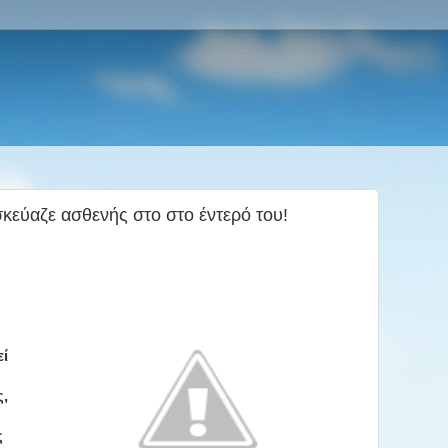
κεύαζε ασθενής στο στο έντερό του!
εί
ς,
ς