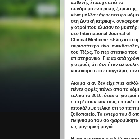
ασθενής έπασχε από το
σύνδρομο εντερικής ζύμωσης,
«ένα μάλλον άγνωστο φαινόμε
στη Δυτική ιατρική», αναφέρου
γιατροί που έλυσαν το μυστήρ
στο International Journal of
Clinical Medicine. «Ελάχιστα ά
περισσότερα είναι ανεκδοτολογ
του Τέξας. Το περιστατικό που
επιστημονικά. Για αρκετά χρόν
γιατρούς ότι δεν ήταν αλκοολι
νοσοκόμα στο επάγγελμα, τον 
Ακόμα κι αν δεν είχε πιει καθό
πέντε φορές πάνω από το νόμι
τελικά το 2010, όταν οι γιατρ
επιτρέπουν καν τους επισκέπτ
αποκάλυψε τελικά ότι το πεπτ
ζυθοποιείο. Το έντερό του δια
πληθυσμό του σακχαρομύκητα 
ως μαγειρική μαγιά.