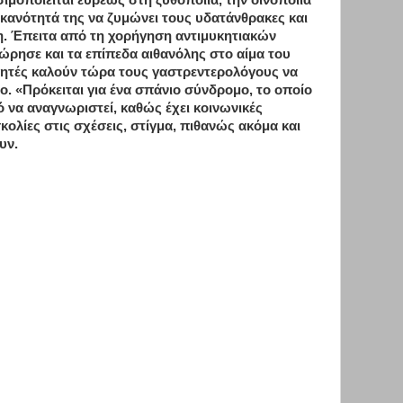
μοποιείται ευρέως στη ζυθοποιία, την οινοποιία
 ικανότητά της να ζυμώνει τους υδατάνθρακες και
λη. Έπειτα από τη χορήγηση αντιμυκητιακών
ρησε και τα επίπεδα αιθανόλης στο αίμα του
νητές καλούν τώρα τους γαστρεντερολόγους να
. «Πρόκειται για ένα σπάνιο σύνδρομο, το οποίο
ό να αναγνωριστεί, καθώς έχει κοινωνικές
ολίες στις σχέσεις, στίγμα, πιθανώς ακόμα και
υν.