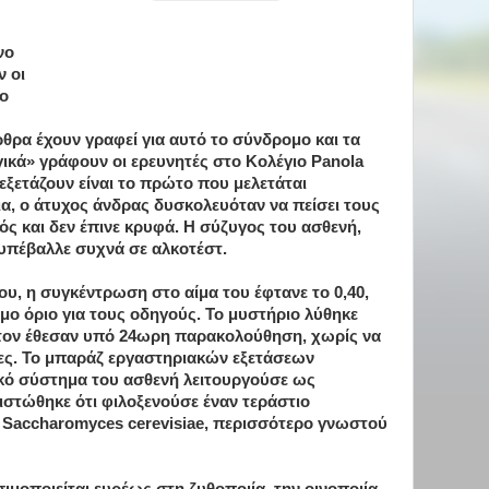
νο
ν οι
ιο
ρθρα έχουν γραφεί για αυτό το σύνδρομο και τα
ικά» γράφουν οι ερευνητές στο Κολέγιο Panola
 εξετάζουν είναι το πρώτο που μελετάται
ια, ο άτυχος άνδρας δυσκολευόταν να πείσει τους
κός και δεν έπινε κρυφά. Η σύζυγος του ασθενή,
υπέβαλλε συχνά σε αλκοτέστ.
λου, η συγκέντρωση στο αίμα του έφτανε το 0,40,
μο όριο για τους οδηγούς. Το μυστήριο λύθηκε
οί τον έθεσαν υπό 24ωρη παρακολούθηση, χωρίς να
ες. Το μπαράζ εργαστηριακών εξετάσεων
ικό σύστημα του ασθενή λειτουργούσε ως
πιστώθηκε ότι φιλοξενούσε έναν τεράστιο
Saccharomyces cerevisiae, περισσότερο γνωστού