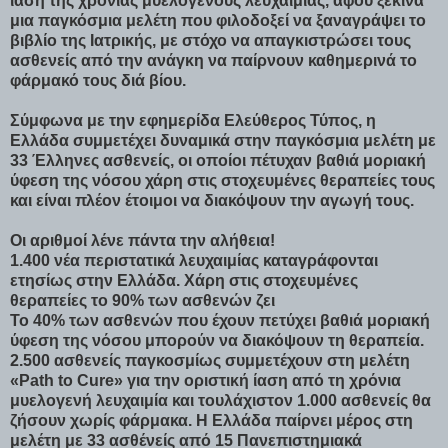
ίαση της χρόνιας μυελογενούς λευχαιμίας, αφού ξεκινά
μια παγκόσμια μελέτη που φιλοδοξεί να ξαναγράψει το
βιβλίο της Ιατρικής, με στόχο να απαγκιστρώσει τους
ασθενείς από την ανάγκη να παίρνουν καθημερινά το
φάρμακό τους διά βίου.
Σύμφωνα με την εφημερίδα Ελεύθερος Τύπος, η
Ελλάδα συμμετέχει δυναμικά στην παγκόσμια μελέτη με
33 Έλληνες ασθενείς, οι οποίοι πέτυχαν βαθιά μοριακή
ύφεση της νόσου χάρη στις στοχευμένες θεραπείες τους
και είναι πλέον έτοιμοι να διακόψουν την αγωγή τους.
Οι αριθμοί λένε πάντα την αλήθεια!
1.400 νέα περιστατικά λευχαιμίας καταγράφονται
ετησίως στην Ελλάδα. Χάρη στις στοχευμένες
θεραπείες το 90% των ασθενών ζει
Το 40% των ασθενών που έχουν πετύχει βαθιά μοριακή
ύφεση της νόσου μπορούν να διακόψουν τη θεραπεία.
2.500 ασθενείς παγκοσμίως συμμετέχουν στη μελέτη
«Path to Cure» για την οριστική ίαση από τη χρόνια
μυελογενή λευχαιμία και τουλάχιστον 1.000 ασθενείς θα
ζήσουν χωρίς φάρμακα. Η Ελλάδα παίρνει μέρος στη
μελέτη με 33 ασθένείς από 15 Πανεπιστημιακά