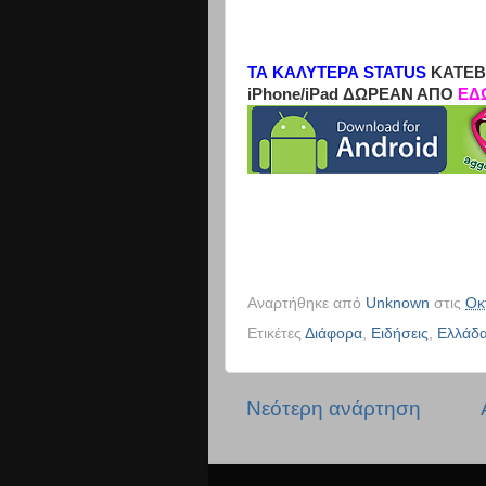
ΤΑ ΚΑΛΥΤΕΡΑ STATUS
ΚΑΤΕΒ
iPhone/iPad ΔΩΡΕΑΝ ΑΠΟ
ΕΔ
Αναρτήθηκε από
Unknown
στις
Οκ
Ετικέτες
Διάφορα
,
Ειδήσεις
,
Ελλάδ
Νεότερη ανάρτηση