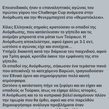
Επεισοδιακός ήταν ο επαναληπτικός αγώνας του
πρώτου γύρου του Challenge Cup ανάμεσα στην
Ανόρθωση και την Φενερμπαχτσέ στο «Θεμιστόκλειο».
Χίλιες Ελληνικές σημαίες κρατούσαν οι οπαδοί της
Ανόρθωσης, που κατέκτλεισαν το γήπεδο και τις
ανέμιζαν μπροστά στα μάτια των Τούρκων. Η
Ανόρθωση αποκλείστηκε, αφού έχασε με 3-1 σετ,
ωστόσο ο αγώνας είχε και συνέχεια…
Υπήρξε διακοπή κατά την διάρκεια του παιχνιδιού, αφού
για Τρίτη φορά, κροτίδα έκανε την εμφάνιση της στο
γήπεδο.
Οι οπαδοί της Ανόρθωσης, σήκωσαν ένα τεράστιο πανό
που απεικόνιζε το κατεχόμενο Βαρώσι, τραγουδούσαν
τον Εθνικό ύμνο και σημιούργησαν πολύ καυτή
ατμόσφαιρα.
Ωστόσο η κατάσταση πήγε να ξεφύγει και αν είχαν και
οπαδούς οι Τούρκοι, ίσως να είχαμε άλλες ιστορίες.
Η Ανόρθωση και το το κυπριακό βόλεϊ αναμένουν πλέον
την τιμωρία που θα έρθει, αφού και στο παρελθόν
δημιουργήσαμε ανάλογα προβλήματα όταν