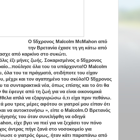
Ο 55χρονος Malcolm McMahon από
την Βρετανία έχασε τη γη κάτω από
πασχε από καρκίνο στο συκώτι.
 μόλις έξι μήνες ζωής. Σοκαρισμένος ο 55χρονος
κραίο...πούλησε όλα του τα υπάρχοντα!Ο Malcolm
, όλα του τα πράγματά, οτιδήποτε του είχαν
ου, μέχρι και τον αγαπημένο του σκύλο!Ο 55χρονος
 τα συνταρακτικά νέα, όπως επίσης και το ότι θα
θα έφευγε από τη ζωή για να είναι οικονομικά
Ήθελα απλά να εξαργυρώσω ό,τι είχα πριν πεθάνω.
μου τρεις μέρες αφότου οι γιατροί μου είπαν ότι
και να αυτοκτονήσω », είπε ο Malcolm.Ο Βρετανός
δήγησής του όταν συνελήφθη να οδηγά
on, είχε βγει να πιεί για να ξεχάσει τον πόνο
υχος άντρας πήγε ξανά στο νοσοκομείο για
οίνωσε ο γιατρός όμως, ήταν κάτι παραπάνω από