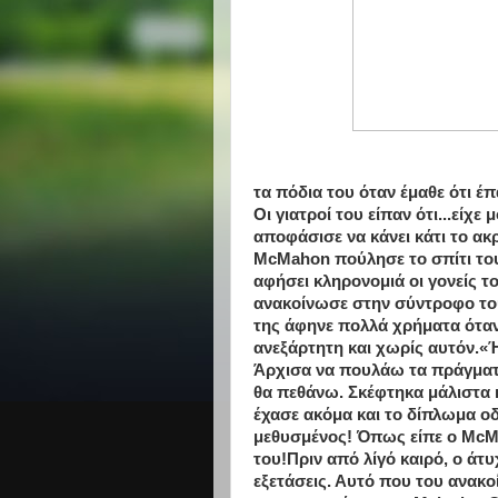
τα πόδια του όταν έμαθε ότι έ
Οι γιατροί του είπαν ότι...είχε
αποφάσισε να κάνει κάτι το α
McMahon πούλησε το σπίτι του
αφήσει κληρονομιά οι γονείς τ
ανακοίνωσε στην σύντροφο του
της άφηνε πολλά χρήματα όταν 
ανεξάρτητη και χωρίς αυτόν.«
Άρχισα να πουλάω τα πράγματά 
θα πεθάνω. Σκέφτηκα μάλιστα 
έχασε ακόμα και το δίπλωμα ο
μεθυσμένος! Όπως είπε ο McMah
του!Πριν από λίγό καιρό, ο άτ
εξετάσεις. Αυτό που του ανακ