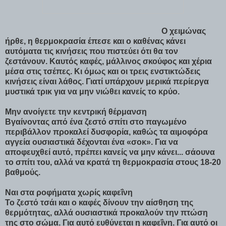
Ο χειμώνας
ήρθε, η θερμοκρασία έπεσε και ο καθένας κάνει
αυτόματα τις κινήσεις που πιστεύει ότι θα τον
ζεστάνουν. Καυτός καφές, μάλλινος σκούφος και χέρια
μέσα στις τσέπες. Κι όμως και οι τρεις ενστικτώδεις
κινήσεις είναι λάθος. Γιατί υπάρχουν μερικά περίεργα
μυστικά τρικ για να μην νιώθει κανείς το κρύο.
Μην ανοίγετε την κεντρική θέρμανση
Βγαίνοντας από ένα ζεστό σπίτι στο παγωμένο
περιβάλλον προκαλεί δυσφορία, καθώς τα αιμοφόρα
αγγεία ουσιαστικά δέχονται ένα «σοκ». Για να
αποφευχθεί αυτό, πρέπει κανείς να μην κάνει... σάουνα
το σπίτι του, αλλά να κρατά τη θερμοκρασία στους 18-20
βαθμούς.
Ναι στα ροφήματα χωρίς καφεΐνη
Το ζεστό τσάι και ο καφές δίνουν την αίσθηση της
θερμότητας, αλλά ουσιαστικά προκαλούν την πτώση
της στο σώμα. Για αυτό ευθύνεται η καφεΐνη. Για αυτό οι