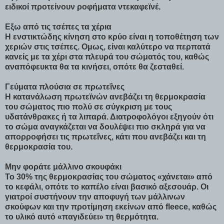
ειδικοί προτείνουν ροφήματα ντεκαφεϊνέ.
Εξω από τις τσέπες τα χέρια
Η ενστικτώδης κίνηση στο κρύο είναι η τοποθέτηση των
χεριών στις τσέπες. Ομως, είναι καλύτερο να περπατά
κανείς με τα χέρι στα πλευρά του σώματός του, καθώς
αναπόφευκτα θα τα κινήσει, οπότε θα ζεσταθεί.
Γεύματα πλούσια σε πρωτεΐνες
Η κατανάλωση πρωτεϊνών ανεβάζει τη θερμοκρασία
του σώματος πιο πολύ σε σύγκριση με τους
υδατάνθρακες ή τα λιπαρά. Διατροφολόγοι εξηγούν ότι
το σώμα αναγκάζεται να δουλέψει πιο σκληρά για να
απορροφήσει τις πρωτεΐνες, κάτι που ανεβάζει και τη
θερμοκρασία του.
Μην φοράτε μάλλινο σκουφάκι
Το 30% της θερμοκρασίας του σώματος «χάνεται» από
το κεφάλι, οπότε το καπέλο είναι βασικό αξεσουάρ. Οι
γιατροί συστήνουν την αποφυγή των μάλλινων
σκούφων και την προτίμηση εκείνων από fleece, καθώς
το υλικό αυτό «παγιδεύει» τη θερμότητα.