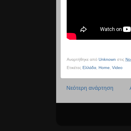
Αναρτήθηκε από
Unknown
στις
Νο
Ετικέτες
Ελλάδα
,
Home
,
Video
Νεότερη ανάρτηση