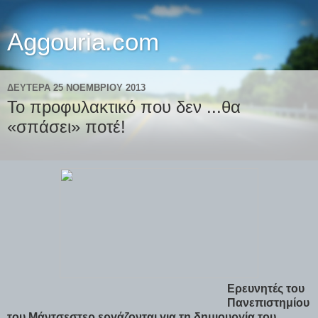
Aggouria.com
ΔΕΥΤΈΡΑ 25 ΝΟΕΜΒΡΊΟΥ 2013
Το πpοφυλακτικό που δεν ...θα
«σπάσει» ποτέ!
Ερευνητές του
Πανεπιστημίου
του Μάντσεστερ εργάζονται για τη δημιουργία του