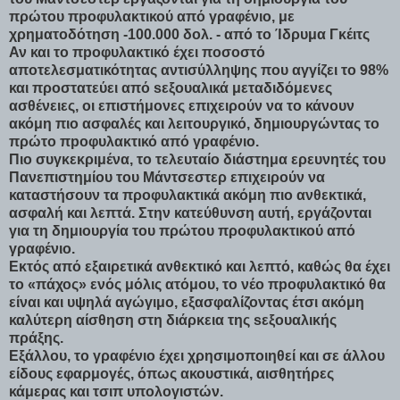
πρώτου πpοφυλακτικού από γραφένιο, με
χρηματοδότηση -100.000 δολ. - από το Ίδρυμα Γκέιτς
Αν και το πpοφυλακτικό έχει ποσοστό
αποτελεσματικότητας αντισύλληψης που αγγίζει το 98%
και προστατεύει από sεξουαλικά μεταδιδόμενες
ασθένειες, οι επιστήμονες επιχειρούν να το κάνουν
ακόμη πιο ασφαλές και λειτουργικό, δημιουργώντας το
πρώτο πpοφυλακτικό από γραφένιο.
Πιο συγκεκριμένα, το τελευταίο διάστημα ερευνητές του
Πανεπιστημίου του Μάντσεστερ επιχειρούν να
καταστήσουν τα προφυλακτικά ακόμη πιο ανθεκτικά,
ασφαλή και λεπτά. Στην κατεύθυνση αυτή, εργάζονται
για τη δημιουργία του πρώτου προφυλακτικού από
γραφένιο.
Εκτός από εξαιρετικά ανθεκτικό και λεπτό, καθώς θα έχει
το «πάχος» ενός μόλις ατόμου, το νέο πpοφυλακτικό θα
είναι και υψηλά αγώγιμο, εξασφαλίζοντας έτσι ακόμη
καλύτερη αίσθηση στη διάρκεια της sεξουαλικής
πράξης.
Εξάλλου, το γραφένιο έχει χρησιμοποιηθεί και σε άλλου
είδους εφαρμογές, όπως ακουστικά, αισθητήρες
κάμερας και τσιπ υπολογιστών.