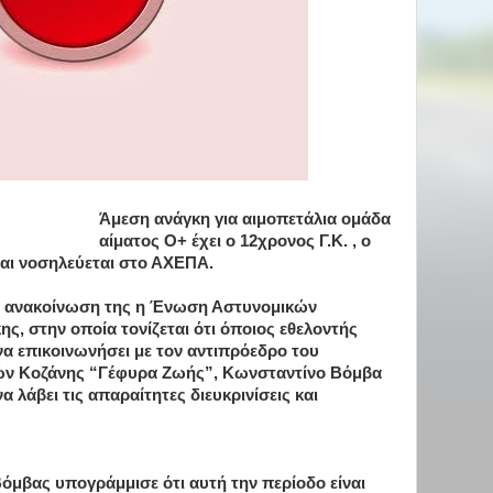
Άμεση ανάγκη για αιμοπετάλια ομάδα
αίματος Ο+ έχει ο 12χρονος Γ.Κ. , ο
και νοσηλεύεται στο ΑΧΕΠΑ.
με ανακοίνωση της η Ένωση Αστυνομικών
, στην οποία τονίζεται ότι όποιος εθελοντής
να επικοινωνήσει με τον αντιπρόεδρο του
ών Κοζάνης “Γέφυρα Ζωής”, Κωνσταντίνο Βόμβα
 λάβει τις απαραίτητες διευκρινίσεις και
όμβας υπογράμμισε ότι αυτή την περίοδο είναι