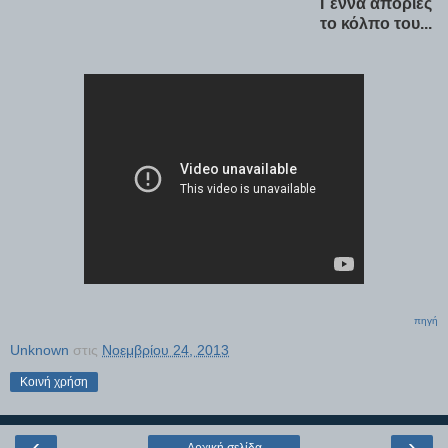
Γεννά απορίες
το κόλπο του...
πηγή
Unknown
στις
Νοεμβρίου 24, 2013
Κοινή χρήση
‹
›
Αρχική σελίδα